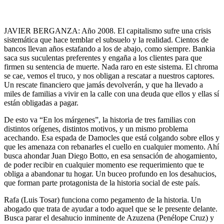
JAVIER BERGANZA: Año 2008. El capitalismo sufre una crisis
sistemática que hace temblar el subsuelo y la realidad. Cientos de
bancos llevan años estafando a los de abajo, como siempre. Bankia
saca sus suculentas preferentes y engaña a los clientes para que
firmen su sentencia de muerte. Nada raro en este sistema. El chroma
se cae, vemos el truco, y nos obligan a rescatar a nuestros captores.
Un rescate financiero que jamás devolverán, y que ha llevado a
miles de familias a vivir en la calle con una deuda que ellos y ellas sí
están obligadas a pagar.
De esto va “En los márgenes”, la historia de tres familias con
distintos orígenes, distintos motivos, y un mismo problema
acechando. Esa espada de Damocles que está colgando sobre ellos y
que les amenaza con rebanarles el cuello en cualquier momento. Ahí
busca ahondar Juan Diego Botto, en esa sensación de ahogamiento,
de poder recibir en cualquier momento ese requerimiento que te
obliga a abandonar tu hogar. Un buceo profundo en los desahucios,
que forman parte protagonista de la historia social de este país.
Rafa (Luis Tosar) funciona como pegamento de la historia. Un
abogado que trata de ayudar a todo aquel que se le presente delante.
Busca parar el desahucio inminente de Azuzena (Penélope Cruz) y