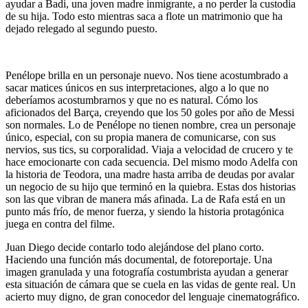
ayudar a Badi, una joven madre inmigrante, a no perder la custodia
de su hija. Todo esto mientras saca a flote un matrimonio que ha
dejado relegado al segundo puesto.
Penélope brilla en un personaje nuevo. Nos tiene acostumbrado a
sacar matices únicos en sus interpretaciones, algo a lo que no
deberíamos acostumbrarnos y que no es natural. Cómo los
aficionados del Barça, creyendo que los 50 goles por año de Messi
son normales. Lo de Penélope no tienen nombre, crea un personaje
único, especial, con su propia manera de comunicarse, con sus
nervios, sus tics, su corporalidad. Viaja a velocidad de crucero y te
hace emocionarte con cada secuencia. Del mismo modo Adelfa con
la historia de Teodora, una madre hasta arriba de deudas por avalar
un negocio de su hijo que terminó en la quiebra. Estas dos historias
son las que vibran de manera más afinada. La de Rafa está en un
punto más frío, de menor fuerza, y siendo la historia protagónica
juega en contra del filme.
Juan Diego decide contarlo todo alejándose del plano corto.
Haciendo una función más documental, de fotoreportaje. Una
imagen granulada y una fotografía costumbrista ayudan a generar
esta situación de cámara que se cuela en las vidas de gente real. Un
acierto muy digno, de gran conocedor del lenguaje cinematográfico.