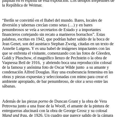
palpitan en el espíritu de esta exposición. Los tiempos irrepetibles de
la República de Weimar.
“Berlín se convirtió en el Babel del mundo. Bares, locales de
diversión y tabernas crecían como setas (…) y en bares
penumbrosos se veía a secretarios de Estado y a importantes
financieros cortejando sin recato a marineros borrachos”. Estas
palabras, escritas en 1942, que podrían haber salido de la boca de
Jean Genet, son del austriaco Stephan Zweig, citadas en un texto de
Annelie Lutgens. Y es una babel de imágenes impactantes con las
que se enfrenta el visitante, comenzando con las fotos de Gleeden,
Galdi y Pluschow, el magnífico lienzo de Pechstein o la obra de
Vaqnessa Beil de 1916, y abriendo boca una reproducción colosal
de la famosa y anónima foto de Oscar Wilde junto a su amante y
condenación Alfred Douglas. Hay una exuberancia femenina en las
obras y piezas expuestas y seleccionadas con mimo para crear el
ambiente apropiado, de bar penumbroso, de olor a sexo entre las
sábanas.
Además de las piezas
porno
de Duncan Grant y la obra de Vera
Petrovna junto a una frase de la Woolf, el amante de la pintura de
entreguerras alucinará con la obra de George Grosz y su colosal
Mand und frau
, de 1926. Un cuadro que parece salido de la cámara