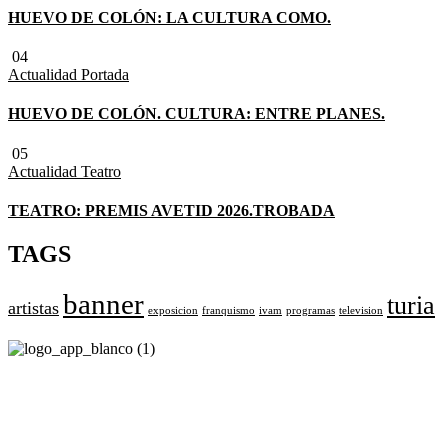
HUEVO DE COLÓN: LA CULTURA COMO.
04
Actualidad
Portada
HUEVO DE COLÓN. CULTURA: ENTRE PLANES.
05
Actualidad
Teatro
TEATRO: PREMIS AVETID 2026.TROBADA
TAGS
banner
turia
artistas
exposicion
franquismo
ivam
programas
television
Revista cultural de Valencia desde 1964.
Todo el ocio, cultura, cine y espectáculos de la Comunidad
Valenciana.