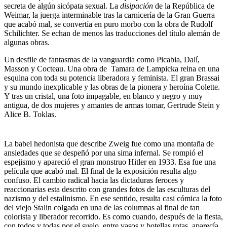
secreta de algún sicópata sexual. La
disipación
de la República de
Weimar, la juerga interminable tras la carnicería de la Gran Guerra
que acabó mal, se convertía en puro morbo con la obra de Rudolf
Schilichter. Se echan de menos las traducciones del título alemán de
algunas obras.
Un desfile de fantasmas de la vanguardia como Picabia, Dalí,
Masson y Cocteau. Una obra de Tamara de Lampicka reina en una
esquina con toda su potencia liberadora y feminista. El gran Brassai
y su mundo inexplicable y las obras de la pionera y heroína Colette.
Y tras un cristal, una foto impagable, en blanco y negro y muy
antigua, de dos mujeres y amantes de armas tomar, Gertrude Stein y
Alice B. Toklas.
La babel hedonista que describe Zweig fue como una montaña de
ansiedades que se despeñó por una sima infernal. Se rompió el
espejismo y apareció el gran monstruo Hitler en 1933. Esa fue una
película que acabó mal. El final de la exposición resulta algo
confuso. El cambio radical hacia las dictaduras feroces y
reaccionarias esta descrito con grandes fotos de las esculturas del
nazismo y del estalinismo. En ese sentido, resulta casi cómica la foto
del viejo Stalin colgada en una de las columnas al final de tan
colorista y liberador recorrido. Es como cuando, después de la fiesta,
con todos y todas por el suelo, entre vasos y botellas rotas, aparecía