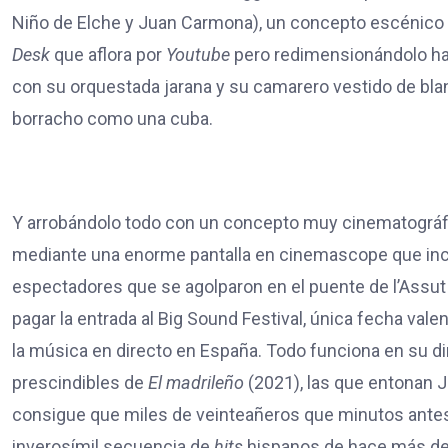
Niño de Elche y Juan Carmona), un concepto escénico
Desk
que aflora por
Youtube
pero redimensionándolo hast
con su orquestada jarana y su camarero vestido de blan
borracho como una cuba.
Y arrobándolo todo con un concepto muy cinematográfi
mediante una enorme pantalla en cinemascope que incl
espectadores que se agolparon en el puente de l’Assut d
pagar la entrada al Big Sound Festival, única fecha vale
la música en directo en España. Todo funciona en su d
prescindibles de
El madrileño
(2021), las que entonan J
consigue que miles de veinteañeros que minutos antes
inverosímil secuencia de
hits
hispanos de hace más de