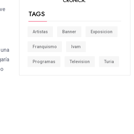
CRÓNICA.
ove
TAGS
Artistas
Banner
Exposicion
Franquismo
Ivam
 una
garía
Programas
Television
Turia
do