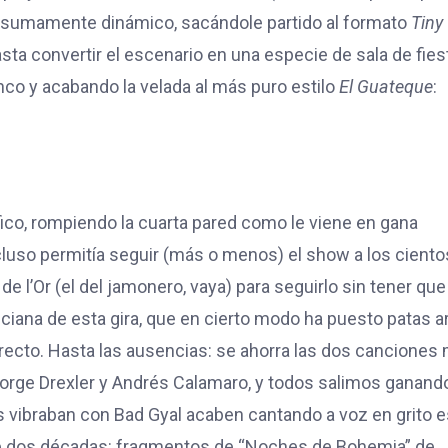
 sumamente dinámico, sacándole partido al formato
Tiny
a convertir el escenario en una especie de sala de fies
co y acabando la velada al más puro estilo
El Guateque
:
co, rompiendo la cuarta pared como le viene en gana
uso permitía seguir (más o menos) el show a los ciento
e l’Or (el del jamonero, vaya) para seguirlo sin tener que
nciana de esta gira, que en cierto modo ha puesto patas ar
irecto. Hasta las ausencias: se ahorra las dos canciones
orge Drexler y Andrés Calamaro, y todos salimos ganando
 vibraban con Bad Gyal acaben cantando a voz en grito 
 dos décadas: fragmentos de “Noches de Bohemia” de