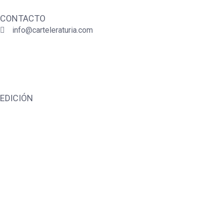
CONTACTO
info@carteleraturia.com
PUBLICIDAD:
publicidad@carteleraturia.com |
REDACCIÓN:
turia@carteleraturia.com actos@carteleraturia.com
TIENDA ONLINE:
tienda@carteleraturia.com
EDICIÓN
EDITA:
PUBLICACIONES TURIA S.L. Depósito Legal: V-151-196
CARTELERA TURIA
© 2023
Diseño web: spectravideo1976@gmail.com