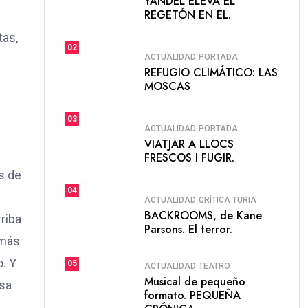
YANDEL ELEVA EL
REGETÓN EN EL.
tas,
02
ACTUALIDAD
PORTADA
REFUGIO CLIMÁTICO: LAS
MOSCAS
03
ACTUALIDAD
PORTADA
VIATJAR A LLOCS
FRESCOS I FUGIR.
s de
04
ACTUALIDAD
CRÍTICA TURIA
BACKROOMS, de Kane
riba
Parsons. El terror.
 más
. Y
05
ACTUALIDAD
TEATRO
Musical de pequeño
esa
formato. PEQUEÑA