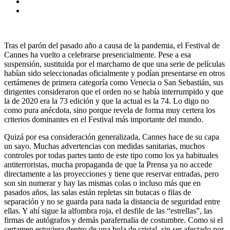
Tras el parón del pasado año a causa de la pandemia, el Festival de
Cannes ha vuelto a celebrarse presencialmente. Pese a esa
suspensión, sustituida por el marchamo de que una serie de películas
habían sido seleccionadas oficialmente y podían presentarse en otros
certámenes de primera categoría como Venecia o San Sebastián, sus
dirigentes consideraron que el orden no se había interrumpido y que
la de 2020 era la 73 edición y que la actual es la 74. Lo digo no
como pura anécdota, sino porque revela de forma muy certera los
criterios dominantes en el Festival más importante del mundo.
Quizá por esa consideración generalizada, Cannes hace de su capa
un sayo. Muchas advertencias con medidas sanitarias, muchos
controles por todas partes tanto de este tipo como los ya habituales
antiterroristas, mucha propaganda de que la Prensa ya no accede
directamente a las proyecciones y tiene que reservar entradas, pero
son sin numerar y hay las mismas colas o incluso más que en
pasados años, las salas están repletas sin butacas o filas de
separación y no se guarda para nada la distancia de seguridad entre
ellas. Y ahí sigue la alfombra roja, el desfile de las “estrellas”, las
firmas de autógrafos y demás parafernalia de costumbre. Como si el
certamen estuviera dentro de una bola de cristal, sin ser afectado por