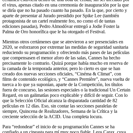
el virus, apenas citado en una ceremonia de inauguración por la que
se diría que no ha pasado cuanto ha pasado. En la que, por cierto y
aparte de presentar al Jurado presidido por Spike Lee (también
protagonista de un cartel realmente feo, no como el de tantas
ediciones pasadas), Pedro Almodóvar entregó a Jodie Foster la
Palma de Oro honorífica que le ha otorgado el Festival.
Mientras otros certámenes que se atrevieron a ser presenciales en
2020, se esforzaron por extremar las medidas de seguridad sanitaria
reduciendo su programación y ofreciendo más pases de las películas
que compensasen el menor aforo de las salas, Cannes ha hecho
precisamente lo contrario. Quizá porque había mucho en reserva de
la camada de la temporada anterior, pero lo cierto es que se han
creado dos nuevas secciones oficiales, “Cinéma & Climat”, con
films de contenido ecológico, y “Cannes Première”, nueva vuelta de
tuerca a lo que ya suponían, aparte de la Competición, los títulos
fuera de concurso, las sesiones especiales o la tradicional Un Certain
Regard, en un galimatías poco explicable y difícil de seguir. Con lo
que la Selección Oficial alcanza la disparatada cantidad de 82
películas en 12 días. Eso, sin contar las secciones paralelas de
siempre, Quincena de Realizadores, Semana de la Crítica y la
creciente selección de la ACID. Una completa locura.
Para “redondear” el inicio de su programación Cannes se ha
confiado a un cineasta para mí muy poco fiable, Leos Carax, cuya