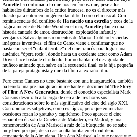
Annette
ha confirmado lo que nos temíamos: que, pese a los
habituales ditirambos de la crítica francesa, no es el director más
dotado para entrar en un género tan difícil como el musical. Con
reminiscencias del conflicto de
Ha nacido una estrella
y ecos de la
trágica muerte de Natalie Wood en el mar,
Annette
plantea una
historia cantada de amor, destrucción, explotación infantil y
venganza. Salvo algunos momentos de Marion Cotillard y ciertas
imágenes inventivas, el film de Carax viene a confirmar que no
basta con ser el “enfant terrible” del cine francés para lograr una
auténtica “ópera rock”, donde hasta un excelente actor como Adam
Driver hace bastante el ridículo. Por no hablar del desagradable
muñeco animado que, salvo en la secuencia final, es la hija pequeña
de la pareja protagonista y que da título al extraño film.
Pero como Cannes no tiene bastante con una inauguración, también
ha tenido una pre-inauguración mediante el documental
The Story
of Film: A New Generation
, donde el conocido especialista Mark
Cousins desarrolla a lo largo de cerca de tres horas sus
consideraciones sobre lo más significativo del cine del siglo XXI.
Con opiniones subjetivas, como es lógico, pero que en muchas
ocasiones rozan lo gratuito y caprichoso. Poco aparece el cine
español en él: solo la Cineteca de Matadero, en Madrid, y una
rememoración de Ana Mariscal a raíz de la búsqueda, no se sabe
muy bien por qué, de su casi oculta tumba en el madrileño
cementerio de la Almudena. Una Ana Mariscal a la que parece que