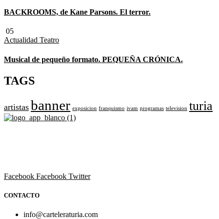
BACKROOMS, de Kane Parsons. El terror.
05
Actualidad
Teatro
Musical de pequeño formato. PEQUEÑA CRÓNICA.
TAGS
banner
turia
artistas
exposicion
franquismo
ivam
programas
television
Revista cultural de Valencia desde 1964.
Todo el ocio, cultura, cine y espectáculos de la Comunidad
Valenciana.
Facebook
Facebook
Twitter
CONTACTO
info@carteleraturia.com