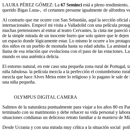
LAURA PÉREZ GÓMEZ: La
67 Seminci
está a pleno rendimiento,
querido Bigas Luna-, el certamen presume igualmente de alfombra ver
Al contrario que me ocurre con San Sebastián, aquí la sección oficial
internacionales. Empecé mi visita a Valladolid con una película prota
muchas pretensiones al entrar al teatro Cervantes, la cinta me pareció 
de la simple mirada de un inocente burro que solo quiere que le dejen 
un espacio donde lógicamente estar. Lo mismo le ocurre a los protago
dos niños en un pueblo de montaña hasta su edad adulta. La amistad al 
llama de esa relación que evoluciona con el paso de las estaciones. La
mundo es una auténtica delicia.
El entorno natural, en este caso una pequeña zona rural de Portugal, 
niña fabulosa- la película mezcla a la perfección el costumbrismo rur
mezcla que hace Alves Meira entre lo religioso y lo pagano le sale de l
una niña pequeña.
OLYMPUS DIGITAL CAMERA
Salimos de la naturaleza puntualmente para viajar a los años 80 en Par
terminado con su matrimonio y debe rehacer su vida personal y laboral
situaciones cotidianas un delicioso retrato familiar
a la maniera
de Mí
Desde Ucrania y con una mirada muy crítica a la situación social polít