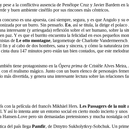
 y pese a la conflictiva ausencia de Penélope Cruz y Javier Bardem en l
de y buen ambiente cinéfilo por sus rincones más céntricos.
 a concurso es una apuesta, casi siempre, segura, y es que Angulo y su 
gonizada por un burro. Sin pensarlo.
Eo
, así se titula, la dirige el po
una interesante (y arriesgada) reflexión sobre el ser humano, sobre la sit
en paz. Y es que el burrito encuentra la felicidad en esos pequeños
mome
nistas de
Le otto montagne
, largometraje de Charlotte Vandermeersch 
fin y al cabo de dos hombres, sana y sincera, y cómo la naturaleza (en 
 cinta dura 147 minutos pero están tan bien contados, que este melodrama
también tiene protagonismo en la Ó
pera prima
de Cristèle Alves Meira,
al con el realismo mágico. Junto con un buen elenco de personajes femen
o más divertida, y genera una interesante lectura sobre las relaciones fa
ís con la película del francés Mikhäel Hers.
Les Passagers de la nuit
a
. Y así lo intenta ante un entorno social en cierto modo incierto y uno
a Hansen-Love pero sin demasiadas pretensiones y mucha nostalgia och
ica del país llega
Pamfir
, de Dmytro Sukholytkvy-Sobchuk. Un primer 