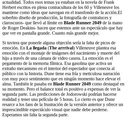
actualidad. Todos esos temas ya estaban en la novela de Frank
Herbert escritos en plena contracultura de los 60 y Villeneuve los
mantiene como ideas que navegan en el transfondo de la acción.El
soberbio diseño de producción, la fotografía de contraluces y
claroscuros- que llevó al límite en
Blade Runner 2049
de la mano
de Roger Deakins- hacen que estemos ante un espectáculo que hay
que ver en pantalla grande. Cuanto más grande mejor.
Si tuviera que ponerle alguna objeción sería la falta de picos de
emoción. En
La llegada
(
The arrrival
) Villeneuve plantea esa
emoción con el montaje de imágenes del nacimiento y muerte del
hijo a través de una cámara de video casera. La emoción es el
pegamento de la memoria fílmica. Esa gasolina que activa un
extraño mecanismo en el interior del espectador que conecta al
público con la historia. Dune tiene esa fría y meticulosa narración
con muy poco sentimiento que en ningún momento hace elevar el
alma. También le pasaba en
Blade Runner 2049
como destaqué en
su momento. Pero el balance total es positivo a expensas de ver la
segunda parte. Las predicciones de Jodorowski podrían hacerse
realidad y tener una película de 5 horas. Lo cierto es que Dune
resarce a los fans de la frustración de la versión anterior y ofrece un
imprescindible espectáculo visual que nadie debe perderse.
Esperamos sin falta la segunda parte.