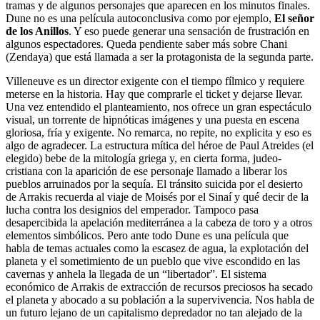
tramas y de algunos personajes que aparecen en los minutos finales.
Dune no es una película autoconclusiva como por ejemplo,
El señor
de los Anillos
. Y eso puede generar una sensación de frustración en
algunos espectadores. Queda pendiente saber más sobre Chani
(Zendaya) que está llamada a ser la protagonista de la segunda parte.
Villeneuve es un director exigente con el tiempo fílmico y requiere
meterse en la historia. Hay que comprarle el ticket y dejarse llevar.
Una vez entendido el planteamiento, nos ofrece un gran espectáculo
visual, un torrente de hipnóticas imágenes y una puesta en escena
gloriosa, fría y exigente. No remarca, no repite, no explicita y eso es
algo de agradecer. La estructura mítica del héroe de Paul Atreides (el
elegido) bebe de la mitología griega y, en cierta forma, judeo-
cristiana con la aparición de ese personaje llamado a liberar los
pueblos arruinados por la sequía. El tránsito suicida por el desierto
de Arrakis recuerda al viaje de Moisés por el Sinaí y qué decir de la
lucha contra los designios del emperador. Tampoco pasa
desapercibida la apelación mediterránea a la cabeza de toro y a otros
elementos simbólicos. Pero ante todo Dune es una película que
habla de temas actuales como la escasez de agua, la explotación del
planeta y el sometimiento de un pueblo que vive escondido en las
cavernas y anhela la llegada de un “libertador”. El sistema
económico de Arrakis de extracción de recursos preciosos ha secado
el planeta y abocado a su población a la supervivencia. Nos habla de
un futuro lejano de un capitalismo depredador no tan alejado de la