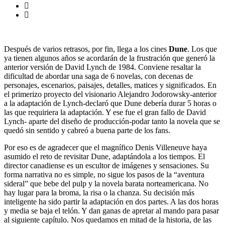
Después de varios retrasos, por fin, llega a los cines
Dune
. Los que
ya tienen algunos años se acordarán de la frustración que generó la
anterior versión de David Lynch de 1984. Conviene resaltar la
dificultad de abordar una saga de 6 novelas, con decenas de
personajes, escenarios, paisajes, detalles, matices y significados. En
el primerizo proyecto del visionario Alejandro Jodorowsky-anterior
a la adaptación de Lynch-declaró que Dune debería durar 5 horas o
las que requiriera la adaptación. Y ese fue el gran fallo de David
Lynch- aparte del diseño de producción-podar tanto la novela que se
quedó sin sentido y cabreó a buena parte de los fans.
Por eso es de agradecer que el magnífico Denis Villeneuve haya
asumido el reto de revisitar Dune, adaptándola a los tiempos. El
director canadiense es un escultor de imágenes y sensaciones. Su
forma narrativa no es simple, no sigue los pasos de la “aventura
sideral” que bebe del pulp y la novela barata norteamericana. No
hay lugar para la broma, la risa o la chanza. Su decisión más
inteligente ha sido partir la adaptación en dos partes. A las dos horas
y media se baja el telón. Y dan ganas de apretar al mando para pasar
al siguiente capítulo. Nos quedamos en mitad de la historia, de las