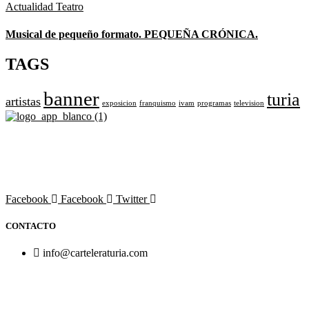
Actualidad
Teatro
Musical de pequeño formato. PEQUEÑA CRÓNICA.
TAGS
banner
turia
artistas
exposicion
franquismo
ivam
programas
television
Revista cultural de Valencia desde 1964.
Todo el ocio, cultura, cine y espectáculos de la Comunidad
Valenciana.
Facebook
Facebook
Twitter
CONTACTO
info@carteleraturia.com
PUBLICIDAD:
publicidad@carteleraturia.com |
REDACCIÓN:
turia@carteleraturia.com actos@carteleraturia.com