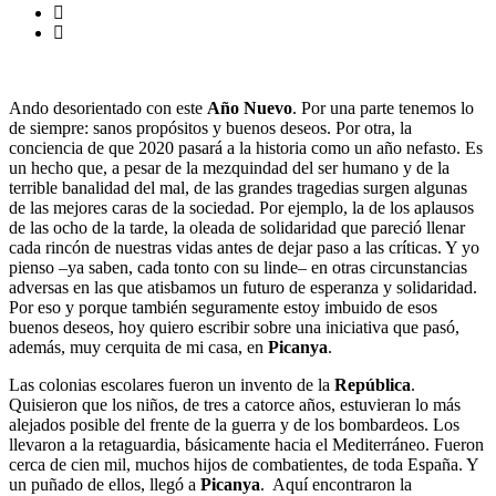
Ando desorientado con este
Año Nuevo
. Por una parte tenemos lo
de siempre: sanos propósitos y buenos deseos. Por otra, la
conciencia de que 2020 pasará a la historia como un año nefasto. Es
un hecho que, a pesar de la mezquindad del ser humano y de la
terrible banalidad del mal, de las grandes tragedias surgen algunas
de las mejores caras de la sociedad. Por ejemplo, la de los aplausos
de las ocho de la tarde, la oleada de solidaridad que pareció llenar
cada rincón de nuestras vidas antes de dejar paso a las críticas. Y yo
pienso ­–ya saben, cada tonto con su linde– en otras circunstancias
adversas en las que atisbamos un futuro de esperanza y solidaridad.
Por eso y porque también seguramente estoy imbuido de esos
buenos deseos, hoy quiero escribir sobre una iniciativa que pasó,
además, muy cerquita de mi casa, en
Picanya
.
Las colonias escolares fueron un invento de la
República
.
Quisieron que los niños, de tres a catorce años, estuvieran lo más
alejados posible del frente de la guerra y de los bombardeos. Los
llevaron a la retaguardia, básicamente hacia el Mediterráneo. Fueron
cerca de cien mil, muchos hijos de combatientes, de toda España. Y
un puñado de ellos, llegó a
Picanya
. Aquí encontraron la