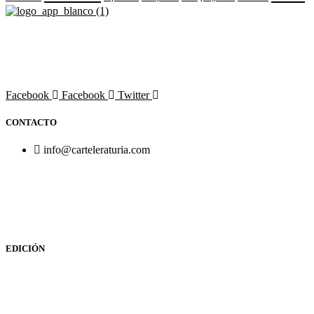
Revista cultural de Valencia desde 1964.
Todo el ocio, cultura, cine y espectáculos de la Comunidad
Valenciana.
Facebook
Facebook
Twitter
CONTACTO
info@carteleraturia.com
PUBLICIDAD:
publicidad@carteleraturia.com |
REDACCIÓN:
turia@carteleraturia.com actos@carteleraturia.com
TIENDA ONLINE:
tienda@carteleraturia.com
EDICIÓN
EDITA:
PUBLICACIONES TURIA S.L. Depósito Legal: V-151-
1964
CARTELERA TURIA
© 2023