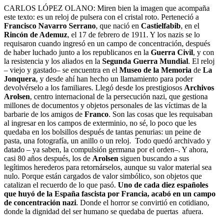
CARLOS LÓPEZ OLANO: Miren bien la imagen que acompaña
este texto: es un reloj de pulsera con el cristal roto. Perteneció a
Francisco Navarro Serrano
, que nació en
Castielfabib
, en el
Rincón de Ademuz
, el 17 de febrero de 1911. Y los nazis se lo
requisaron cuando ingresó en un campo de concentración, después
de haber luchado junto a los republicanos en la
Guerra Civil
, y con
la resistencia y los aliados en la
Segunda Guerra Mundial
. El reloj
­– viejo y gastado– se encuentra en el
Museo de la Memoria
de
La
Jonquera
, y desde ahí han hecho un llamamiento para poder
devolvérselo a los familiares. Llegó desde los prestigiosos
Archivos
Arolsen
, centro internacional de la persecución nazi, que gestiona
millones de documentos y objetos personales de las víctimas de la
barbarie de los amigos de
Franco
. Son las cosas que les requisaban
al ingresar en los campos de exterminio, no sé, lo poco que les
quedaba en los bolsillos después de tantas penurias: un peine de
pasta, una fotografía, un anillo o un reloj. Todo quedó archivado y
datado – ya saben, la compulsión germana por el orden–. Y ahora,
casi 80 años después, los de
Arolsen
siguen buscando a sus
legítimos herederos para retornárselos, aunque su valor material sea
nulo. Porque están cargados de valor simbólico, son objetos que
catalizan el recuerdo de lo que pasó.
Uno de cada diez españoles
que huyó de la España fascista por Francia, acabó en un campo
de concentración nazi
. Donde el horror se convirtió en cotidiano,
donde la dignidad del ser humano se quedaba de puertas afuera.