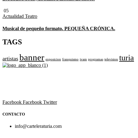
05
Actualidad
Teatro
Musical de pequeño formato. PEQUEÑA CRÓNICA.
TAGS
banner
turia
artistas
exposicion
franquismo
ivam
programas
television
Revista cultural de Valencia desde 1964.
Todo el ocio, cultura, cine y espectáculos de la Comunidad
Valenciana.
Facebook
Facebook
Twitter
CONTACTO
info@carteleraturia.com
PUBLICIDAD:
publicidad@carteleraturia.com |