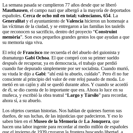
La semana pasada se cumplieron 77 años desde que se liberó
Mauthausen
, el campo nazi que albergó a la mayoría de deportados
españoles.
Cerca de ocho mil en total; valencianos, 654
. La
Generalitat
y el ayuntamiento de
Valencia
hicieron un homenaje a
las víctimas de la ciudad, y se entregaron a las familias los taulells
que reconocen su sacrificio, dentro del proyecto “
Construint
memòria
”. Son esos pequeños grandes gestos los que ayudan a que
su memoria siga viva.
El reloj de
Francisco
me recuerda el del abuelo del guionista y
dramaturgo
Gabi Ochoa
. El que compró con su primer sueldo
después de recuperar, ya en democracia, el trabajo que perdió
cuando fue depurado simplemente por ser socialista. Cuando murió,
su viuda le dijo a
Gabi
: “ahí está tu abuelo, cuídalo”. Pero él no fue
consciente al principio del valor de este reloj pasado de moda. Lo
metió en un cajón y ahí se quedó durante años. Y cuando se acordó
de él, se dio cuenta de lo importante que era. Ahora lo luce en su
muñeca, y escribió la obra teatral “
Largo y Társilo
” para recordar,
ahora sí, a su abuelo.
Los objetos cuentan historias. Nos hablan de quienes fueron sus
dueños, de sus luchas, de las injusticias que padecieron. Y eso lo
saben bien en el
Museo de la Memoria
de
La Jonquera
, que
hacen una labor ingente para recordar al medio millón de españoles
que el invierno de 1939 cruzaron la frontera buscando libertad, a