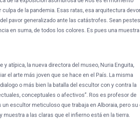
ágica de la exposición asombrosa de Ros es el momento
culpa de la pandemia. Esas ratas, esa arquitectura devo
 del pavor generalizado ante las catástrofes. Sean pestes
ncia en suma, de todos los colores. Es pues una muestra
 y atípica, la nueva directora del museo, Nuria Enguita,
iar el arte más joven que se hace en el País. La misma
ialogo o más bien la batalla del escultor con y contra la
electuales, conceptuales o afectivos”. Ros es profesor de
s un escultor meticuloso que trabaja en Alboraia, pero su
 muestra a las claras que el infierno está en la tierra.