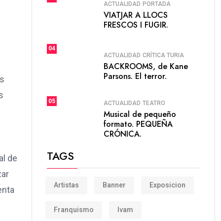
ACTUALIDAD
PORTADA
VIATJAR A LLOCS
FRESCOS I FUGIR.
04
ACTUALIDAD
CRÍTICA TURIA
BACKROOMS, de Kane
Parsons. El terror.
as
s
05
ACTUALIDAD
TEATRO
Musical de pequeño
formato. PEQUEÑA
CRÓNICA.
TAGS
al de
zar
Artistas
Banner
Exposicion
enta
Franquismo
Ivam