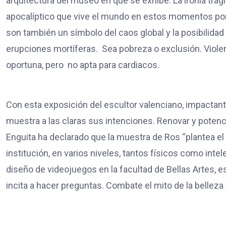
arquitectura del museo en que se exhibe. La ironía tr
apocalíptico que vive el mundo en estos momentos por 
son también un símbolo del caos global y la posibilidad
erupciones mortíferas. Sea pobreza o exclusión. Viole
oportuna, pero no apta para cardiacos.
Con esta exposición del escultor valenciano, impactante
muestra a las claras sus intenciones. Renovar y potenc
Enguita ha declarado que la muestra de Ros “plantea el d
institución, en varios niveles, tantos físicos como int
diseño de videojuegos en la facultad de Bellas Artes, e
incita a hacer preguntas. Combate el mito de la belleza y