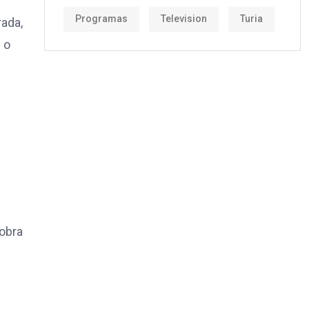
Programas
Television
Turia
rada,
 o
 obra