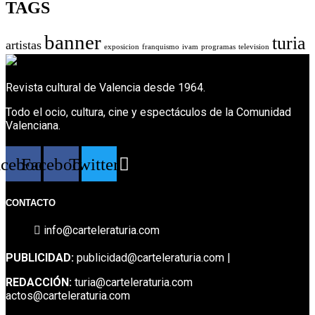
TAGS
banner
turia
artistas
exposicion
franquismo
ivam
programas
television
Revista cultural de Valencia desde 1964.
Todo el ocio, cultura, cine y espectáculos de la Comunidad
Valenciana.
acebook
Facebook
Twitter
CONTACTO
info@carteleraturia.com
PUBLICIDAD:
publicidad@carteleraturia.com |
REDACCIÓN:
turia@carteleraturia.com
actos@carteleraturia.com