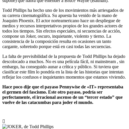
supone) que habrá que entender a Bruce Wayne (Batman).
Todd Phillips ha hecho uno de los movimientos más arriesgados de
su carrera cinematográfica. Su apuesta ha venido de la mano de
Joaquim Phoenix. El actor norteamericano hace un despliegue de
medios y recursos interpretativos propios de los grandes actores de
todos los tiempos. Sin efectos especiales, ni secuencias de acción,
compone un Joker, oscuro, inquietante, violento y tierno. La
consistencia de la composición resulta en ocasiones un tanto
cargante, sobretodo porque está en casi todas las secuencias.
La falta de previsibilidad de la propuesta de Todd Phillips ha dejado
descolocado a muchos. No es una película fácil, ni mainstream , sin
embargo, ha conseguido aunar a crítica y público. Si tuviera que
clasificar este film lo pondría en la lista de las historias que intentan
reflejar los confusos e inquietantes momentos que estamos viviendo.
Hace poco dije que el payaso Pennywise de «IT» representaba
el germen del fascismo. Este otro payaso, podría ser
perfectamente, el irracional ascenso de un “tercer estado” que
vuelve de las catacumbas para joder el mundo.