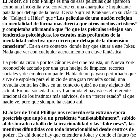
El Joker
, de Todd Phillips es una de esas películas que aparecen
como una incógnita y se convierte en una anárquica e inquietante
patada por debajo de la mesa. Decía Sigfried Krakauer, en su clásico
de “Caligari a Hitler” que
“Las películas de una nación reflejan
su mentalidad de forma más directa que otros medios artísticos”
y completaba afirmando que “lo que las películas reflejan son
tendencias psicológicas, los estratos más profundos de la
mentalidad colectiva que corren por debajo de la dimensión
consciente”.
Es en este contexto donde hay que situar a este Joker.
Nada que ver con cualquier acercamiento en clave fantástica.
La película circula por los cánones del cine realista, un Nueva York
reconocible azotado por una gran huelga de limpieza, recortes
sociales y desempleo rampante. Habla de un payaso perturbado que
sirve de espoleta para el inicio de una gran revuelta social; una
revuelta contra las élites en un contexto quizá no muy alejado del
actual. En una sociedad rota y fracturada el payaso es el referente
irracional de los instintos más atávicos, de un “tercer estado” al que
nadie ve, pero que siempre ha estado ahí.
El Joker de Todd Phillips nos recuerda esta extraña época
postcrisis que aupó a un presidente “anti-stablishment”, subido
al desbocado caballo de la irracionalidad y las “fake news”, las
mentiras difundidas con toda intencionalidad desde centros de
pode
r . Es ahí donde hay que entender a Joker y donde el futuro (se