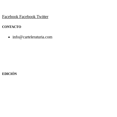
Todo el ocio, cultura, cine y espectáculos de la Comunidad
Valenciana.
Facebook
Facebook
Twitter
CONTACTO
info@carteleraturia.com
PUBLICIDAD:
publicidad@carteleraturia.com |
REDACCIÓN:
turia@carteleraturia.com actos@carteleraturia.com
TIENDA ONLINE:
tienda@carteleraturia.com
EDICIÓN
EDITA:
PUBLICACIONES TURIA S.L. Depósito Legal: V-151-
1964
CARTELERA TURIA
© 2023
Diseño web: spectravideo1976@gmail.com