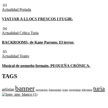
03
Actualidad
Portada
VIATJAR A LLOCS FRESCOS I FUGIR.
04
Actualidad
Crítica Turia
BACKROOMS, de Kane Parsons. El terror.
05
Actualidad
Teatro
Musical de pequeño formato. PEQUEÑA CRÓNICA.
TAGS
banner
turia
artistas
exposicion
franquismo
ivam
programas
television
Revista cultural de Valencia desde 1964.