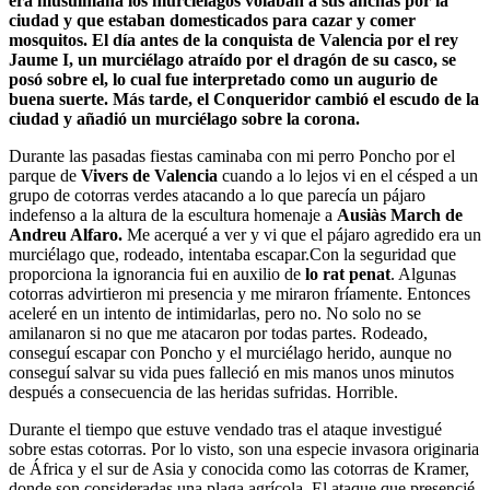
era musulmana los murciélagos volaban a sus anchas por la
ciudad y que estaban domesticados para cazar y comer
mosquitos. El día antes de la conquista de Valencia por el rey
Jaume I, un murciélago atraído por el dragón de su casco, se
posó sobre el, lo cual fue interpretado como un augurio de
buena suerte. Más tarde, el Conqueridor cambió el escudo de la
ciudad y añadió un murciélago sobre
la corona.
Durante las pasadas fiestas caminaba con mi perro Poncho por el
parque de
Vivers de Valencia
cuando a lo lejos vi en el césped a un
grupo de cotorras verdes atacando a lo que parecía un pájaro
indefenso a la altura de la escultura homenaje a
Ausiàs March de
Andreu Alfaro.
Me acerqué a ver y vi que el pájaro agredido era un
murciélago que, rodeado, intentaba escapar.Con la seguridad que
proporciona la ignorancia fui en auxilio de
lo rat penat
. Algunas
cotorras advirtieron mi presencia y me miraron fríamente. Entonces
aceleré en un intento de intimidarlas, pero no. No solo no se
amilanaron si no que me atacaron por todas partes. Rodeado,
conseguí escapar con Poncho y el murciélago herido, aunque no
conseguí salvar su vida pues falleció en mis manos unos minutos
después a consecuencia de las heridas sufridas. Horrible.
Durante el tiempo que estuve vendado tras el ataque investigué
sobre estas cotorras. Por lo visto, son una especie invasora originaria
de África y el sur de Asia y conocida como las cotorras de Kramer,
donde son consideradas una plaga agrícola. El ataque que presencié