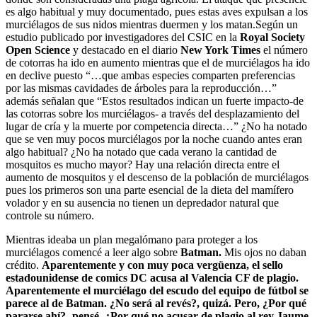
es algo habitual y muy documentado, pues estas aves expulsan a los
murciélagos de sus nidos mientras duermen y los matan.Según un
estudio publicado por investigadores del CSIC en la
Royal Society
Open Science
y destacado en el diario
New York Times
el número
de cotorras ha ido en aumento mientras que el de murciélagos ha ido
en declive puesto “…que ambas especies comparten preferencias
por las mismas cavidades de árboles para la reproducción…”
además señalan que “Estos resultados indican un fuerte impacto-de
las cotorras sobre los murciélagos- a través del desplazamiento del
lugar de cría y la muerte por competencia directa…” ¿No ha notado
que se ven muy pocos murciélagos por la noche cuando antes eran
algo habitual? ¿No ha notado que cada verano la cantidad de
mosquitos es mucho mayor? Hay una relación directa entre el
aumento de mosquitos y el descenso de la población de murciélagos
pues los primeros son una parte esencial de la dieta del mamífero
volador y en su ausencia no tienen un depredador natural que
controle su número.
Mientras ideaba un plan megalómano para proteger a los
murciélagos comencé a leer algo sobre
Batman.
Mis ojos no daban
crédito.
Aparentemente y con muy poca vergüenza, el sello
estadounidense de comics DC acusa al Valencia CF de plagio.
Aparentemente el murciélago del escudo del equipo de fútbol se
parece al de Batman. ¿No será al revés?, quizá. Pero, ¿Por qué
pararse ahí?,-pensé. ¿Por qué no acusar de plagio al rey Jaume