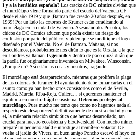
I y a la heráldica española?
Los cracks de
DC cómics
olvidan que
el murciélago viene formando parte del escudo del Valencia CF
desde el año 1919 y que ¡Batman fue creado 20 años después, en
1939! Por un lado las cotorras de Kramer están erradicando al
murciélago en la ciudad de Valencia. Asesinándolo. Por otro, los
chicos de DC Comics aducen que podía existir un riesgo de
confusión por parte del público, y piden que se modifique el logo
diseñado por el Valencia. No el de Batman. Mañana, si nos
descuidamos, probablemente nos dirán lo que es la Orxata, a la que
en Londres ya llaman
Tygermilk
y dentro de poco quizá dirán que
la paella fue originariamente inventada en Milwakee, Winsconsin.
¿Por qué no? Así están las cosas y nosotros, tragando.
El murciélago está desapareciendo, mientras que prolifera la plaga
de las cotorras de Kramer. El ayuntamiento debe tomar cartas en el
asunto como ya han hecho otros consistorios como el de Sevilla,
Madrid, Murcia, Riba-Roja, Cullera… si queremos mantener el
equilibrio en nuestro frágil ecosistema.
Debemos proteger al
murciélago.
Pues mucho me temo que como no hagamos nada al
respecto este desaparecerá definitivamente de nuestra ciudad y con
el, la milenaria relación simbiótica que hemos desarrollado, tan
crucial para nuestro ecosistema y biodiversidad. Con mucho mimo,
preparé un pequeño ataúd e introduje al mamífero volador. De
vuelta al jardín de Vivers, mi buen amigo Poncho escavó el hoyo en
el que enterramos en una humilde ceremonia al pobre murciélago.