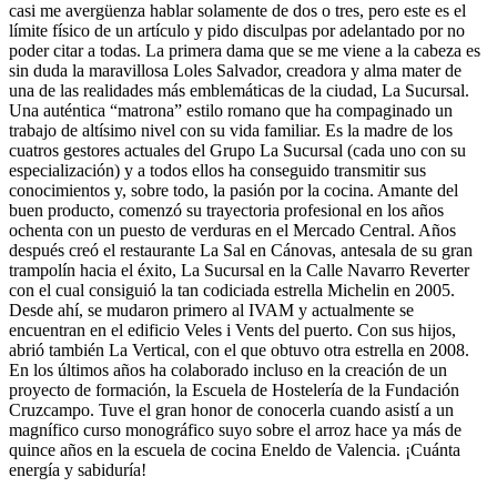
casi me avergüenza hablar solamente de dos o tres, pero este es el
límite físico de un artículo y pido disculpas por adelantado por no
poder citar a todas. La primera dama que se me viene a la cabeza es
sin duda la maravillosa Loles Salvador, creadora y alma mater de
una de las realidades más emblemáticas de la ciudad, La Sucursal.
Una auténtica “matrona” estilo romano que ha compaginado un
trabajo de altísimo nivel con su vida familiar. Es la madre de los
cuatros gestores actuales del Grupo La Sucursal (cada uno con su
especialización) y a todos ellos ha conseguido transmitir sus
conocimientos y, sobre todo, la pasión por la cocina. Amante del
buen producto, comenzó su trayectoria profesional en los años
ochenta con un puesto de verduras en el Mercado Central. Años
después creó el restaurante La Sal en Cánovas, antesala de su gran
trampolín hacia el éxito, La Sucursal en la Calle Navarro Reverter
con el cual consiguió la tan codiciada estrella Michelin en 2005.
Desde ahí, se mudaron primero al IVAM y actualmente se
encuentran en el edificio Veles i Vents del puerto. Con sus hijos,
abrió también La Vertical, con el que obtuvo otra estrella en 2008.
En los últimos años ha colaborado incluso en la creación de un
proyecto de formación, la Escuela de Hostelería de la Fundación
Cruzcampo. Tuve el gran honor de conocerla cuando asistí a un
magnífico curso monográfico suyo sobre el arroz hace ya más de
quince años en la escuela de cocina Eneldo de Valencia. ¡Cuánta
energía y sabiduría!