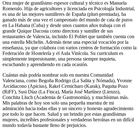
Otra mujer de grandísimo espesor cultural y técnico es Manuela
Romeralo. Hija de agricultores y licenciada en Psicología Industrial,
es una de las mejores sumilleres de España (pluri-premiada), ha
ganado más de una vez el campeonato del mundo de cata de puros
en La Habana (Cuba) y desde unos cuantos años trabaja con el
grande Quique Dacosta como directora y sumiller de sus
restaurantes de Valencia, incluido El Poblet que también cuenta con
una estrella Michelin. Además tiene una especial vocación por la
enseñanza, ya que colabora con varios centros de formación como la
Federación de Hostelería y el Aula Vinícola. Su curriculum es
simplemente impresionante, una persona siempre inquieta,
escuchando y aprendiendo en cada ocasión.
Cuántas más podría nombrar solo en nuestra Comunidad
Valenciana, como Begoña Rodrigo (La Salita y Nómada), Yvonne
Arcidiacono (Apicius), Rakel Cernicharo (Karak), Paquita Pozo
(RiFF), Susi Díaz (La Finca), María José Martínez (Lienzo),
Conchita Lluch (Academia de Gastronomía), y muchísimas más.
Mis palabras de hoy son solo una pequeña muestra de mi
admiración hacia todas ellas y un sincero y honesto agradecimiento
por todo lo que hacen. Salud y un brindis por estas grandísimas
mujeres, increíbles profesionales y verdaderas heroínas en un difícil
mundo todavía bastante lleno de prejuicios.