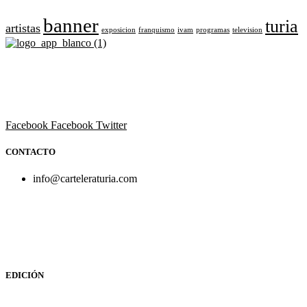
banner
turia
artistas
exposicion
franquismo
ivam
programas
television
Revista cultural de Valencia desde 1964.
Todo el ocio, cultura, cine y espectáculos de la Comunidad
Valenciana.
Facebook
Facebook
Twitter
CONTACTO
info@carteleraturia.com
PUBLICIDAD:
publicidad@carteleraturia.com |
REDACCIÓN:
turia@carteleraturia.com actos@carteleraturia.com
TIENDA ONLINE:
tienda@carteleraturia.com
EDICIÓN
EDITA:
PUBLICACIONES TURIA S.L. Depósito Legal: V-151-