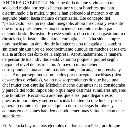
ANDREA GABRIELLI: No cabe duda de que vivimos en una
sociedad regida por reglas hechas por y para hombres que han
discriminado a la mujer, y que la han colocado al margen o en un
segundo plano, hasta incluso demonizarla. Ese concepto del
“patriarcado” es una realidad innegable, ahora más clara y evidente
que nunca, pues tenemos una conciencia bastante madura para
entenderlo sin discusión. En este sentido, el sector de la gastronomía
(hostelería, industria alimentaria, enología, etc…) ha sido siempre
muy machista, un área donde la mujer estaba relegada a la sombra
sin tener ningún tipo de reconocimiento aunque en muchos casos era
ella la artífice del éxito de la empresa. Afortunadamente, la manera
de pensar de los individuos está variando poquet a poquet según
mejora el nivel de instrucción. A mayor cultura debería
corresponderse una actitud más tolerante, educada, comprensiva y
justa. Aunque seguimos dominados por conceptos machistas (bien
descarados o velados), ya no nos sorprendemos de que haya una
chef mujer con estrellas Michelin (hecho que antes ni se consideraba
y parecía del todo imposible) o que haya casi más sumilleres mujeres
que hombres. Reconozco además que ellas, para llegar a esos
puestos importantes y ser reconocidas han tenido que luchar por lo
general bastante más que cualquiera de sus colegas hombres y
además en ocasiones han demostrado tener unas virtudes netamente
superiores.
En Valencia hay muchos ejemplos de dones increíbles, por lo que