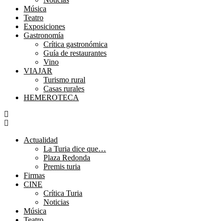
Música
Teatro
Exposiciones
Gastronomía
Crítica gastronómica
Guía de restaurantes
Vino
VIAJAR
Turismo rural
Casas rurales
HEMEROTECA
Menú
Actualidad
La Turia dice que…
Plaza Redonda
Premis turia
Firmas
CINE
Crítica Turia
Noticias
Música
Teatro