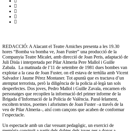
REDACCIÓ: A Alacant el Teatre Arniches presenta a les 19.30
hores “Bomba va bomba ve, Joan Fuster” una producció de la
Companyia Teatre Micalet, amb direcció de Joan Peris, adaptació de
Juli Disla i interpretada per Pilar Almeria Pere Mallol i Guille
Zabala.
La matinada de l’11 de setembre de 1981 dues bombes van
explotar a la casa de Joan Fuster, on ell estava de tertúlia amb Vicent
Salvador i Jaume Pérez Montaner. Tot apuntà que es tractava d’un
atemptat terrorista, però la diligència de la policia al·legà tan sols
desperfectes.
Dos joves, Pedro Mallol i Guille Zavala, encarnen els
personatges que recopilen la informació del primer informe de la
Brigada d’Informació de la Policia de València. Paral·lelament,
escoltem textos, poemes i aforismes de Joan Fuster –a través de la
veu de Pilar Almeria–, així com cançons que acaben de conformar
l’espectacle.
Un espectacle amb un clar vessant pedagògic, un exercici de
memòria construït a partir dels dubtes dels joves per a donar a