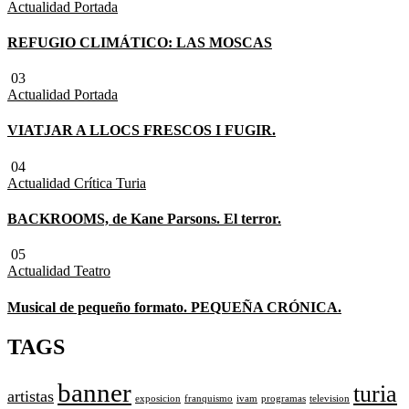
Actualidad
Portada
REFUGIO CLIMÁTICO: LAS MOSCAS
03
Actualidad
Portada
VIATJAR A LLOCS FRESCOS I FUGIR.
04
Actualidad
Crítica Turia
BACKROOMS, de Kane Parsons. El terror.
05
Actualidad
Teatro
Musical de pequeño formato. PEQUEÑA CRÓNICA.
TAGS
banner
turia
artistas
exposicion
franquismo
ivam
programas
television