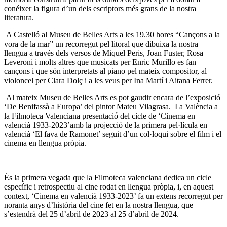
conéixer la figura d’un dels escriptors més grans de la nostra
literatura.
A Castelló al Museu de Belles Arts a les 19.30 hores “Cançons a la
vora de la mar”
un recorregut pel litoral que dibuixa la nostra
llengua a través dels versos de Miquel Peris, Joan Fuster, Rosa
Leveroni i molts altres que musicats per Enric Murillo es fan
cançons i que són interpretats al piano pel mateix compositor, al
violoncel per Clara Dolç i a les veus per Ina Martí i Aitana Ferrer.
Al mateix Museu de Belles Arts es pot gaudir encara de l’exposició
‘De Benifassà a Europa’ del pintor Mateu Vilagrasa.
I a València a
la Filmoteca Valenciana presentació del cicle de ‘Cinema en
valencià 1933-2023’amb la projecció de la primera pel·lícula en
valencià ‘El fava de Ramonet’ seguit d’un col·loqui sobre el film i el
cinema en llengua pròpia.
És la primera vegada que la Filmoteca valenciana dedica un cicle
específic i retrospectiu al cine rodat en llengua pròpia, i, en aquest
context, ‘Cinema en valencià 1933-2023’ fa un extens recorregut per
noranta anys d’història del cine fet en la nostra llengua, que
s’estendrà del 25 d’abril de 2023 al 25 d’abril de 2024.