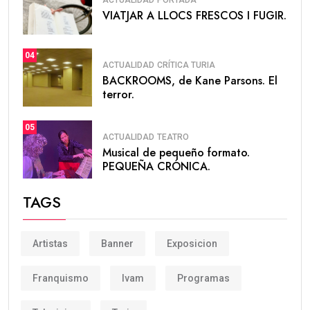
ANDREA MOLINER: Julio de 2026. Días antes de que
un futbolista de Foios desatase la euforia de todo un
país. Durante la segunda o tercera o cuarta ola de
calor consecutiva en lo que llevamos de verano.
Semanas después de que mi perfecto flequillo rizado
se convirtiera en una cortina estufada e imposible de
domar. Con el insistente eco de la tragedia en forma
de llamaradas avanzando hacia pueblos y parajes
naturales. Rodeados de las robustas columnas del