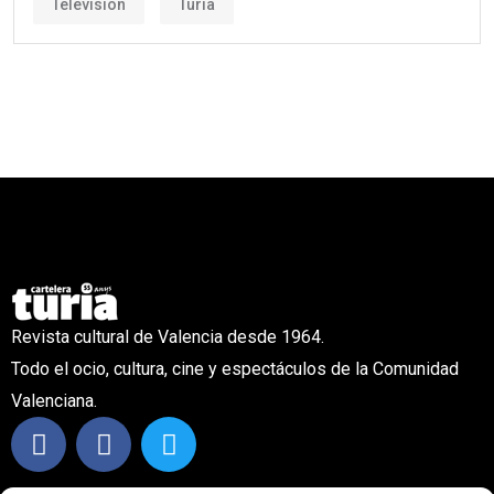
claustro y bajo la atenta mirada de Luis Vives me
hallaba junto a mi pareja, abanico en mano, a punto de
ver Golfus de Roma. O lo que es lo mismo, esperando
a que el cine de verano – una de las mejores cosas
que se pueden hacer sola o acompañada, igual da,
para soportar el tedio de tener que ir a currar con
semejante panorama- dé comienzo.
Los “uf”, los tirantes, los pelos adheridos a los
hombros, los óvalos de sudor devorando espaldas y
sobacos, el bocata de tomate, queso, mostaza y
piparras que te sabe a gloria, la leve brisa que
consigue orgasmar a más de una/o, los mosquitos
sacando la artillería pesada o las moscas, sobre todo
las moscas, posándose sobre pieles que se