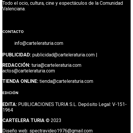
Todo el ocio, cultura, cine y espectáculos de la Comunidad
Valenciana.
Facebook
Facebook
Twitter
CONTACTO
info@carteleraturia.com
PUBLICIDAD:
publicidad@carteleraturia.com |
REDACCIÓN:
turia@carteleraturia.com
actos@carteleraturia.com
TIENDA ONLINE:
tienda@carteleraturia.com
EDICIÓN
EDITA:
PUBLICACIONES TURIA S.L. Depósito Legal: V-151-
1964
CARTELERA TURIA
© 2023
Diseño web: spectravideo1976@gmail.com