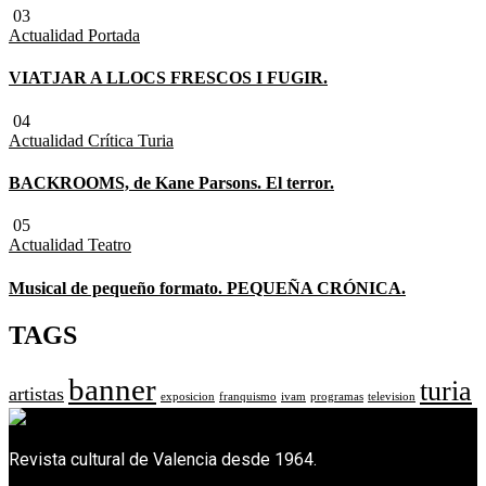
03
Actualidad
Portada
VIATJAR A LLOCS FRESCOS I FUGIR.
04
Actualidad
Crítica Turia
BACKROOMS, de Kane Parsons. El terror.
05
Actualidad
Teatro
Musical de pequeño formato. PEQUEÑA CRÓNICA.
TAGS
banner
turia
artistas
exposicion
franquismo
ivam
programas
television
Revista cultural de Valencia desde 1964.