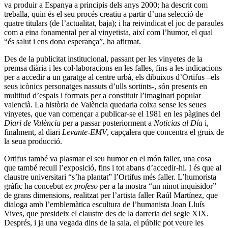
va produir a Espanya a principis dels anys 2000; ha descrit com
treballa, quin és el seu procés creatiu a partir d’una selecció de
quatre titulars (de l’actualitat, baja); i ha reivindicat el joc de paraules
com a eina fonamental per al vinyetista, així com l’humor, el qual
“és salut i ens dona esperança”, ha afirmat.
Des de la publicitat institucional, passant per les vinyetes de la
premsa diària i les col·laboracions en les falles, fins a les indicacions
per a accedir a un garatge al centre urbà, els dibuixos d’Ortifus –els
seus icònics personatges nassuts d’ulls sortints-, són presents en
multitud d’espais i formats per a constituir l’imaginari popular
valencià. La història de València quedaria coixa sense les seues
vinyetes, que van començar a publicar-se el 1981 en les pàgines del
Diari
de València
per a passar posteriorment a
Noticias
al Día
i,
finalment, al diari
Levante-EMV
, capçalera que concentra el gruix de
la seua producció.
Ortifus també va plasmar el seu humor en el món faller, una cosa
que també recull l’exposició, fins i tot abans d’accedir-hi. I és que al
claustre universitari “s’ha plantat” l’Ortifus més faller. L’humorista
gràfic ha concebut
ex profeso
per a la mostra “un ninot inquisidor”
de grans dimensions, realitzat per l’artista faller Raúl Martínez, que
dialoga amb l’emblemàtica escultura de l’humanista Joan Lluís
Vives, que presideix el claustre des de la darreria del segle XIX.
Després, i ja una vegada dins de la sala, el públic pot veure les