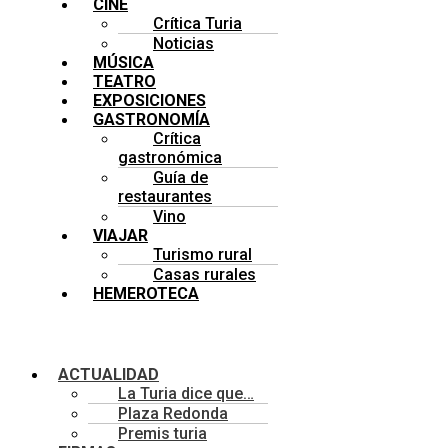
CINE
Crítica Turia
Noticias
MÚSICA
TEATRO
EXPOSICIONES
GASTRONOMÍA
Crítica
gastronómica
Guía de
restaurantes
Vino
VIAJAR
Turismo rural
Casas rurales
HEMEROTECA
Menú
ACTUALIDAD
La Turia dice que…
Plaza Redonda
Premis turia