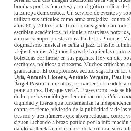
bombas por los franceses) y no el gótico militar de la
la Europa democrática. Un servicio de eventos y sobre
utilizan sus artículos como arma arrojadiza contra el
años 60 y 70 hizo a la Turia intransigente con todo 
escribían académicos, ni siquiera marxistas notorios, 
antenas siempre puestas más allá de los Pirineos. M
dogmatismo musical se ceñía al jazz. El éxito fulmin
viejos tiempos. Algunos listos de izquierdas comenz
bofetadas por firmar en sus páginas. Hoy en día, pos
escritores, políticos a cineastas. Muchos criticaban 
gramsciano. El compromiso, actitud sagrada en los t
Uris, Antonio Llorens, Antonio Vergara, Pau Es
Ángel Pastor
, entre otros, convirtieron la carteler
pone un tres. Hay que verla”. Frases como esta se hicie
de lo que los sociólogos denominan un
público cau
dignidad y fuerza que fundamentan la independencia.
contra corriente, viviendo de la publicidad y de las
tres mil y tres números que ahora redactan, contra v
siguen luchando a brazo partido por la información
dando volteretas en el espacio de la cultura, surcand