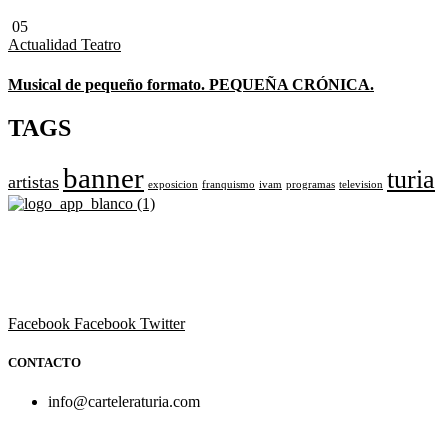
05
Actualidad
Teatro
Musical de pequeño formato. PEQUEÑA CRÓNICA.
TAGS
banner
turia
artistas
exposicion
franquismo
ivam
programas
television
Revista cultural de Valencia desde 1964.
Todo el ocio, cultura, cine y espectáculos de la Comunidad
Valenciana.
Facebook
Facebook
Twitter
CONTACTO
info@carteleraturia.com
PUBLICIDAD:
publicidad@carteleraturia.com |