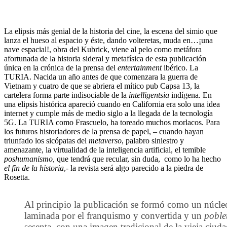
La elipsis más genial de la historia del cine, la escena del simio que
lanza el hueso al espacio y éste, dando volteretas, muda en…¡una
nave espacial!, obra del Kubrick, viene al pelo como metáfora
afortunada de la historia sideral y metafísica de esta publicación
única en la crónica de la prensa del
entertainment
ibérico. La
TURIA. Nacida un año antes de que comenzara la guerra de
Vietnam y cuatro de que se abriera el mítico pub Capsa 13, la
cartelera forma parte indisociable de la
intelligentsia
indígena. En
una elipsis histórica apareció cuando en California era solo una idea
internet y cumple más de medio siglo a la llegada de la tecnología
5G. La TURIA como Frascuelo, ha toreado muchos morlacos. Para
los futuros historiadores de la prensa de papel, – cuando hayan
triunfado los sicópatas del
metaverso
, palabro siniestro y
amenazante, la virtualidad de la inteligencia artificial, el temible
poshumanismo,
que tendrá que recular, sin duda, como lo ha hecho
el fin de la historia
,- la revista será algo parecido a la piedra de
Rosetta.
Al principio la publicación se formó como un núcleo d
laminada por el franquismo y convertida y un
poble
sesenta, con una imagen tradicional de la vieja ciudad