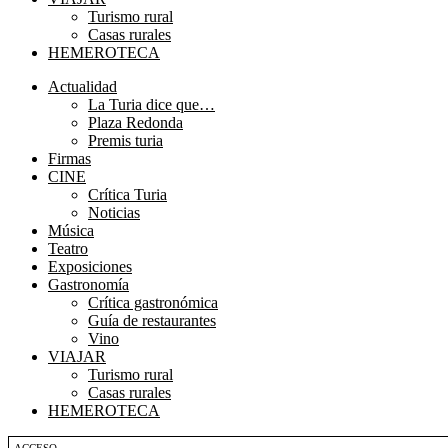
Turismo rural
Casas rurales
HEMEROTECA
Menú
Actualidad
La Turia dice que…
Plaza Redonda
Premis turia
Firmas
CINE
Crítica Turia
Noticias
Música
Teatro
Exposiciones
Gastronomía
Crítica gastronómica
Guía de restaurantes
Vino
VIAJAR
Turismo rural
Casas rurales
HEMEROTECA