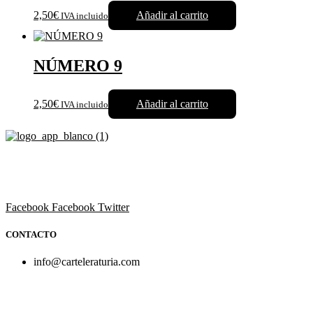
2,50€
Añadir al carrito
IVA incluido
NÚMERO 9
2,50€
Añadir al carrito
IVA incluido
Revista cultural de Valencia desde 1964.
Todo el ocio, cultura, cine y espectáculos de la Comunidad Valencian
Facebook
Facebook
Twitter
CONTACTO
info@carteleraturia.com
PUBLICIDAD:
publicidad@carteleraturia.com |
REDACCIÓN:
turia@carteleraturia.com actos@carteleraturia.com