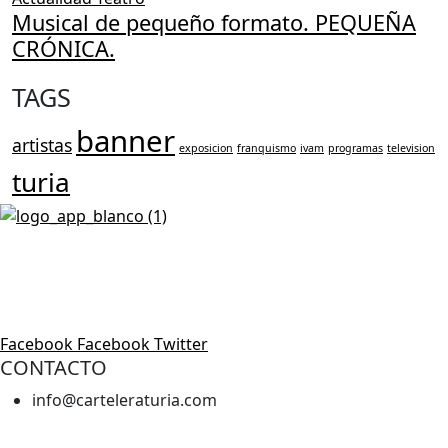
Musical de pequeño formato. PEQUEÑA
CRÓNICA.
TAGS
banner
artistas
exposicion
franquismo
ivam
programas
television
turia
Revista cultural de Valencia desde 1964.
Todo el ocio, cultura, cine y espectáculos de la Comunidad
Valenciana.
Facebook
Facebook
Twitter
CONTACTO
info@carteleraturia.com
PUBLICIDAD:
publicidad@carteleraturia.com |