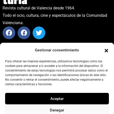
Revista cultural de Valencia desde 1964.
Todo el ocio, cultura, cine y espectáculos de la Comunidad
Valenciana.
CONTACTO
Gestionar consentimiento
info@carteleraturia.com
PUBLICIDAD:
publicidad@carteleraturia.com |
Para ofrecer las mejores experiencias, utilizamos tecnologías como las
cookies para almacenar y/o acceder a la información del dispositivo. El
REDACCIÓN:
turia@carteleraturia.com
consentimiento de estas tecnologías nos permitirá procesar datos como el
actos@carteleraturia.com
comportamiento de navegación o las identificaciones únicas en este sitio.
No consentir o retirar el consentimiento, puede afectar negativamente a
TIENDA ONLINE:
tienda@carteleraturia.com
ciertas características y funciones.
EDICIÓN
Aceptar
EDITA:
PUBLICACIONES TURIA S.L. Depósito Legal: V-151-
1964
Denegar
CARTELERA TURIA
© 2023