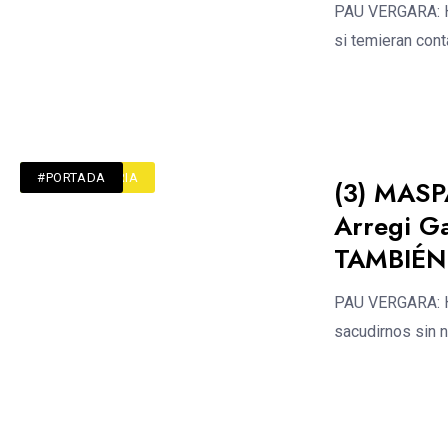
PAU VERGARA: Ha
si temieran cont
#ACTUALIDAD
#CRÍTICA TURIA
#PORTADA
(3) MASP
Arregi G
TAMBIÉN
PAU VERGARA: Ha
sacudirnos sin n