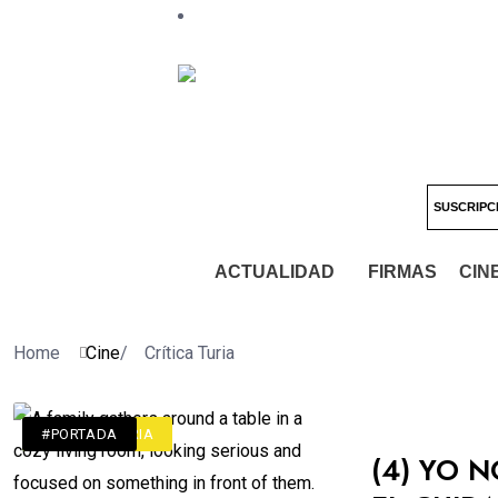
SUSCRIPC
ACTUALIDAD
FIRMAS
CIN
Home
Cine
/
Crítica Turia
#ACTUALIDAD
#CRÍTICA TURIA
#PORTADA
(4) YO N