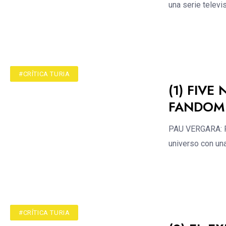
una serie televi
#ACTUALIDAD
#CRÍTICA TURIA
(1) FIVE
FANDOM 
PAU VERGARA: Fiv
universo con un
#ACTUALIDAD
#CRÍTICA TURIA