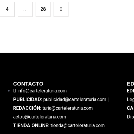
4
…
28
CONTACTO
ED
info@carteleraturia.com
ED
PUBLICIDAD:
publicidad@carteleraturia.com |
Leg
REDACCIÓN:
turia@carteleraturia.com
CA
actos@carteleraturia.com
Dis
TIENDA ONLINE:
tienda@carteleraturia.com