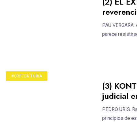
(2) EL E
reverenci
PAU VERGARA: Ad
parece resistirse
#ACTUALIDAD
#CRÍTICA TURIA
(3) KONT
judicial e
PEDRO URIS. Rad
principios de es