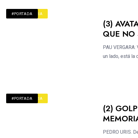
#CRÍTICA TURIA
#PORTADA
(3) AVAT
QUE NO 
PAU VERGARA: Ve
un lado, está la
#ACTUALIDAD
#CRÍTICA TURIA
#PORTADA
(2) GOL
MEMORIA
PEDRO URIS. Debu