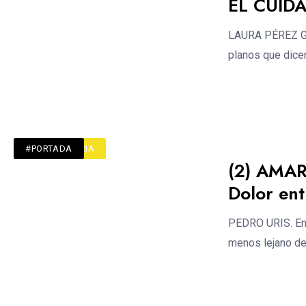
EL CUID
LAURA PÉREZ GÓM
planos que dice
#ACTUALIDAD
#CRÍTICA TURIA
#PORTADA
(2) AMAR
Dolor entr
PEDRO URIS. En u
menos lejano de