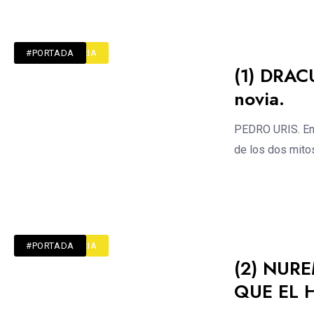
#ACTUALIDAD
#CRÍTICA TURIA
#PORTADA
(1) DRAC
novia.
PEDRO URIS. En 
de los dos mito
#CRÍTICA TURIA
#PORTADA
(2) NURE
QUE EL 