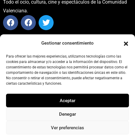
Todo el ocio, cultura, cine y espectáculos de la Comunidad
Valenciana.
CONTACTO
Gestionar consentimiento
info@carteleraturia.com
PUBLICIDAD:
publicidad@carteleraturia.com |
Para ofrecer las mejores experiencias, utilizamos tecnologías como las
cookies para almacenar y/o acceder a la información del dispositivo. El
REDACCIÓN:
turia@carteleraturia.com
consentimiento de estas tecnologías nos permitirá procesar datos como el
actos@carteleraturia.com
comportamiento de navegación o las identificaciones únicas en este sitio.
No consentir o retirar el consentimiento, puede afectar negativamente a
TIENDA ONLINE:
tienda@carteleraturia.com
ciertas características y funciones.
EDICIÓN
Aceptar
EDITA:
PUBLICACIONES TURIA S.L. Depósito Legal: V-151-
1964
Denegar
CARTELERA TURIA
© 2023
Diseño web: spectravideo1976@gmail.com
Ver preferencias