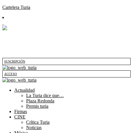
Cartelera Turia
SUSCRIPCIÓN
ACCESO
Actualidad
La Turia dice que…
Plaza Redonda
Premis turia
Firmas
CINE
Crítica Turia
Noticias
Música