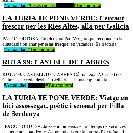
Anna.
#Actualidad
#Casas rurales
#Portada
#Turismo rural
LA TURIA TE PONE VERDE: Cercant
frescor per les Ries Altes, allà per Galícia
PACO TORTOSA: Em demana Pau Vergara que recomane a la
ciutadania on anar per estar fresquet en vacances. Es tractaria
#Actualidad
#Turismo rural
RUTA 99: CASTELL DE CABRES
RUTA 99: CASTELL DE CABRES Cómo llegar A Castell de
Cabres se accede desde Castelló de la Plana cogiendo la
#Actualidad
#Portada
#Turismo rural
LA TURIA TE PONE VERDE: Viatge en
bici assossegat, poètic i sensual per l’illa
de Serdenya
PACO TORTOSA: Ja estem immersos en un temps de vacances
estiuenc post pandèmic. Acompanyats per la guerra d’Ucraïna, el