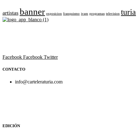
banner
turia
artistas
exposicion
franquismo
ivam
programas
television
Revista cultural de Valencia desde 1964.
Todo el ocio, cultura, cine y espectáculos de la Comunidad
Valenciana.
Facebook
Facebook
Twitter
CONTACTO
info@carteleraturia.com
PUBLICIDAD:
publicidad@carteleraturia.com |
REDACCIÓN:
turia@carteleraturia.com actos@carteleraturia.com
TIENDA ONLINE:
tienda@carteleraturia.com
EDICIÓN
EDITA:
PUBLICACIONES TURIA S.L. Depósito Legal: V-151-