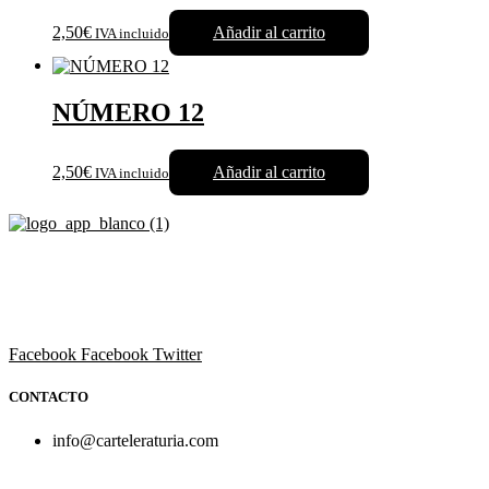
2,50€
Añadir al carrito
IVA incluido
NÚMERO 12
2,50€
Añadir al carrito
IVA incluido
Revista cultural de Valencia desde 1964.
Todo el ocio, cultura, cine y espectáculos de la Comunidad
Valenciana.
Facebook
Facebook
Twitter
CONTACTO
info@carteleraturia.com
PUBLICIDAD:
publicidad@carteleraturia.com |