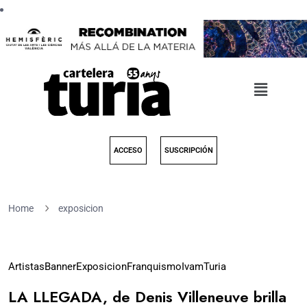
ACCESO
SUSCRIPCIÓN
Home
exposicion
23
Artistas
Banner
Exposicion
Franquismo
Ivam
Turia
Nov
LA LLEGADA, de Denis Villeneuve brilla