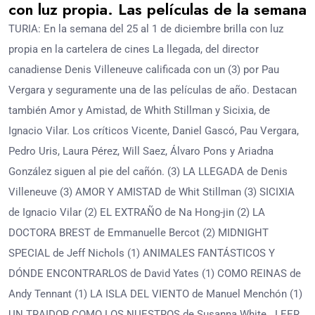
con luz propia. Las películas de la semana
TURIA: En la semana del 25 al 1 de diciembre brilla con luz
propia en la cartelera de cines La llegada, del director
canadiense Denis Villeneuve calificada con un (3) por Pau
Vergara y seguramente una de las películas de año. Destacan
también Amor y Amistad, de Whith Stillman y Sicixia, de
Ignacio Vilar. Los críticos Vicente, Daniel Gascó, Pau Vergara,
Pedro Uris, Laura Pérez, Will Saez, Álvaro Pons y Ariadna
González siguen al pie del cañón. (3) LA LLEGADA de Denis
Villeneuve (3) AMOR Y AMISTAD de Whit Stillman (3) SICIXIA
de Ignacio Vilar (2) EL EXTRAÑO de Na Hong-jin (2) LA
DOCTORA BREST de Emmanuelle Bercot (2) MIDNIGHT
SPECIAL de Jeff Nichols (1) ANIMALES FANTÁSTICOS Y
DÓNDE ENCONTRARLOS de David Yates (1) COMO REINAS de
Andy Tennant (1) LA ISLA DEL VIENTO de Manuel Menchón (1)
UN TRAIDOR COMO LOS NUESTROS de Susanna White LEER