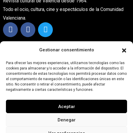
Revista cultural de Valencia desde 1964.
Todo el ocio, cultura, cine y espectáculos de la Comunidad
Valenciana.
CONTACTO
Gestionar consentimiento
info@carteleraturia.com
PUBLICIDAD:
publicidad@carteleraturia.com |
Para ofrecer las mejores experiencias, utilizamos tecnologías como las
cookies para almacenar y/o acceder a la información del dispositivo. El
REDACCIÓN:
turia@carteleraturia.com
consentimiento de estas tecnologías nos permitirá procesar datos como
actos@carteleraturia.com
el comportamiento de navegación o las identificaciones únicas en este
sitio. No consentir o retirar el consentimiento, puede afectar
TIENDA ONLINE:
tienda@carteleraturia.com
negativamente a ciertas características y funciones.
EDICIÓN
Aceptar
EDITA:
PUBLICACIONES TURIA S.L. Depósito Legal: V-151-
1964
Denegar
CARTELERA TURIA
© 2023
Diseño web: spectravideo1976@gmail.com