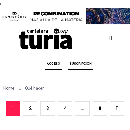
ACCESO
SUSCRIPCIÓN
Home
Qué hacer
1
2
3
4
…
8