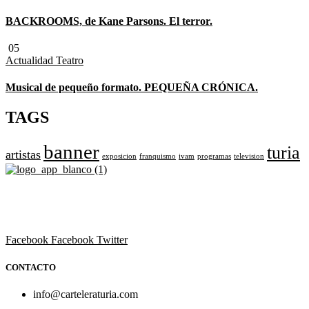
BACKROOMS, de Kane Parsons. El terror.
05
Actualidad
Teatro
Musical de pequeño formato. PEQUEÑA CRÓNICA.
TAGS
banner
turia
artistas
exposicion
franquismo
ivam
programas
television
Revista cultural de Valencia desde 1964.
Todo el ocio, cultura, cine y espectáculos de la Comunidad Valencian
Facebook
Facebook
Twitter
CONTACTO
info@carteleraturia.com