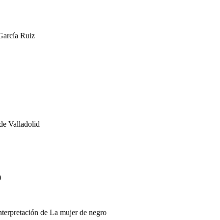
rcía Ruiz
e Valladolid
)
retación de La mujer de negro