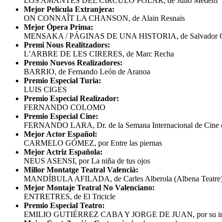
LOS AMANTES DEL CÍRCULO POLAR, de Julio Medem
Mejor Película Extranjera:
ON CONNAÎT LA CHANSON, de Alain Resnais
Mejor Ópera Prima:
MENSAKA / PÁGINAS DE UNA HISTORIA, de Salvador Ga
Premi Nous Realitzadors:
L’ARBRE DE LES CIRERES, de Marc Recha
Premio Nuevos Realizadores:
BARRIO, de Fernando León de Aranoa
Premio Especial Turia:
LUIS CIGES
Premio Especial Realizador:
FERNANDO COLOMO
Premio Especial Cine:
FERNANDO LARA, Dr. de la Semana Internacional de Cine d
Mejor Actor Español:
CARMELO GÓMEZ, por Entre las piernas
Mejor Actriz Española:
NEUS ASENSI, por La niña de tus ojos
Millor Montatge Teatral Valencià:
MANDÍBULA AFILADA, de Carles Alberola (Albena Teatre
Mejor Montaje Teatral No Valenciano:
ENTRETRES, de El Tricicle
Premio Especial Teatro:
EMILIO GUTIÉRREZ CABA Y JORGE DE JUAN, por su interp