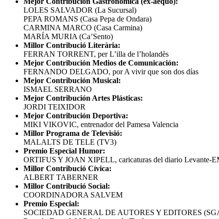
Mejor Contribución Gastronómica (ex-aequo):
LOLES SALVADOR (La Sucursal)
PEPA ROMANS (Casa Pepa de Ondara)
CARMINA MARCO (Casa Carmina)
MARÍA MURIA (Ca’Sento)
Millor Contribució Literària:
FERRAN TORRENT, per L’illa de l’holandès
Mejor Contribución Medios de Comunicación:
FERNANDO DELGADO, por A vivir que son dos días
Mejor Contribución Musical:
ISMAEL SERRANO
Mejor Contribución Artes Plásticas:
JORDI TEIXIDOR
Mejor Contribución Deportiva:
MIKI VIKOVIC, entrenador del Pamesa Valencia
Millor Programa de Televisió:
MALALTS DE TELE (TV3)
Premio Especial Humor:
ORTIFUS Y JOAN XIPELL, caricaturas del diario Levante-
Millor Contribució Cívica:
ALBERT TABERNER
Millor Contribució Social:
COORDINADORA SALVEM
Premio Especial:
SOCIEDAD GENERAL DE AUTORES Y EDITORES (SGAE) po