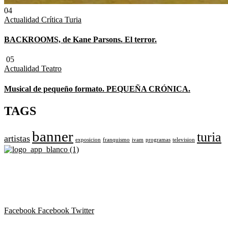
04
Actualidad
Crítica Turia
BACKROOMS, de Kane Parsons. El terror.
05
Actualidad
Teatro
Musical de pequeño formato. PEQUEÑA CRÓNICA.
TAGS
banner
turia
artistas
exposicion
franquismo
ivam
programas
television
Revista cultural de Valencia desde 1964.
Todo el ocio, cultura, cine y espectáculos de la Comunidad
Valenciana.
Facebook
Facebook
Twitter