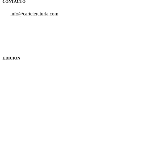
CONTACTO
info@carteleraturia.com
PUBLICIDAD:
publicidad@carteleraturia.com |
REDACCIÓN:
turia@carteleraturia.com actos@carteleraturia.com
TIENDA ONLINE:
tienda@carteleraturia.com
EDICIÓN
EDITA:
PUBLICACIONES TURIA S.L. Depósito Legal: V-151-
1964
CARTELERA TURIA
© 2023
Diseño web: spectravideo1976@gmail.com