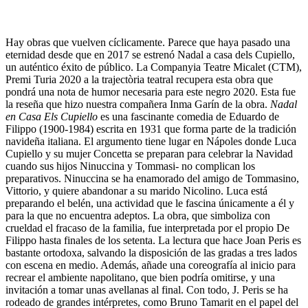
Hay obras que vuelven cíclicamente. Parece que haya pasado una
eternidad desde que en 2017 se estrenó Nadal a casa dels Cupiello,
un auténtico éxito de público. La Companyia Teatre Micalet (CTM),
Premi Turia 2020 a la trajectòria teatral recupera esta obra que
pondrá una nota de humor necesaria para este negro 2020. Esta fue
la reseña que hizo nuestra compañera Inma Garín de la obra.
Nadal
en Casa Els Cupiello
es una fascinante comedia de Eduardo de
Filippo (1900-1984) escrita en 1931 que forma parte de la tradición
navideña italiana. El argumento tiene lugar en Nápoles donde Luca
Cupiello y su mujer Concetta se preparan para celebrar la Navidad
cuando sus hijos Ninuccina y Tommasi- no complican los
preparativos. Ninuccina se ha enamorado del amigo de Tom
masino,
Vittorio, y quiere abandonar a su marido Nicolino. Luca está
preparando el belén, una actividad que le fascina únicamente a él y
para la que no encuentra adeptos. La obra, que simboliza con
crueldad el fracaso de la familia, fue interpretada por el propio De
Filippo hasta finales de los setenta. La lectura que hace Joan Peris es
bastante ortodoxa, salvando la disposición de las gradas a tres lados
con escena en medio. Además, añade una coreografía al inicio para
recrear el ambiente napolitano, que bien podría omitirse, y una
invitación a tomar unas avellanas al final. Con todo, J. Peris se ha
rodeado de grandes intérpretes, como Bruno Tamarit en el papel del