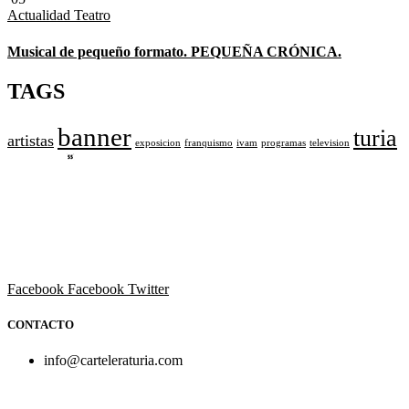
Actualidad
Teatro
Musical de pequeño formato. PEQUEÑA CRÓNICA.
TAGS
banner
turia
artistas
exposicion
franquismo
ivam
programas
television
Revista cultural de Valencia desde 1964.
Todo el ocio, cultura, cine y espectáculos de la Comunidad
Valenciana.
Facebook
Facebook
Twitter
CONTACTO
info@carteleraturia.com
PUBLICIDAD:
publicidad@carteleraturia.com |