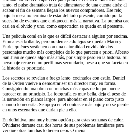
tanto, el pulso dramático trata de alimentarse de una cuenta atrás: al
acabar el fin de semana llegan los nuevos compradores. Ese reloj
bajo la mesa no termina de estar del todo presente, comido por la
sucesión de eventos que enriquecen más la narrativa. La premisa cae
casi en el olvido y uno, como espectador, se queda en el presente.
Una película coral en la que es difícil destacar a alguien por encima.
Emma está brillante, pero no demasiado lejos se quedan Maria y
Enric, quiénes sostienen con una naturalidad envidiable dos
personajes mucho más complejos de lo que parecen a priori. Alberto
San Juan se queda algo más atrás, por simple peso en la historia. Su
personaje recae en un perfil más secundario, pese a que su faceta en
la historia es prioritaria.
Los secretos se revelan a fuego lento, cocinados con estilo. Daniel
de la Orden vuelve a demostrar ser un director muy en forma.
Consiguiendo una obra con muchas más capas de lo que puede
parecer en un principio. La fotografía es muy bella, deja el peso de
la narración en planos largos, para ahondar en el plano corto justo
cuando lo necesita. Se apoya en el contraste más bajo y no se pierde
en unos escenarios que darían pie a ello.
En definitiva, una muy buena opción para estas semanas de calor.
Olvidarse durante casi dos horas de sus problemas familiares para
ver que otras familias lo tienen peor. O mejor.