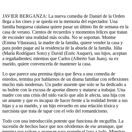
JAVIER BERGANZA: La nueva comedia de Daniel de la Orden
llega a los cines y se queda en la memoria del espectador. Una
familia burguesa catalana quiere pasar un último fin de semana en la
casa de verano. Cientos de recuerdos y momentos felices que tratan
de esconder una realidad más oculta. No se soportan. Montse
(Emma Vilarasau), la madre de la familia, quiere vender la casa y
para poder pagar así la residencia de la abuela de la familia. Júlia
(María Rodríguez Soto) y David (Enric Auquer), sus hijos, aceptan
a regañadientes; mientras que Carlos (Alberto San Juan), su ex
marido, quiere convencerla de mantener la casa.
Lo que parece una premisa típica que lleva a una comedia de
enredos, termina por hablarnos de un drama familiar con reflexiones
mucho más modernas. Un padre ausente que solo se ha dedicado a
su bufete con la excusa de aportar dinero y matarse a trabajar. Una
madre con una crisis del nido vacío que aún le afecta, una hija con
un amante y que es incapaz de hacer frente a la realidad frente a sus
hijas y a su marido, y un hijo envuelto en una relación tóxica y
narcisista que trata de tapar con el velo del romanticismo.
Todo con una introducción potente que funciona de mcguffin. La
sucesión de hechos hace que nos olvidemos de ese arranque, que
termina por volver a aparecer para ponerle el lazo a todo. Mientras