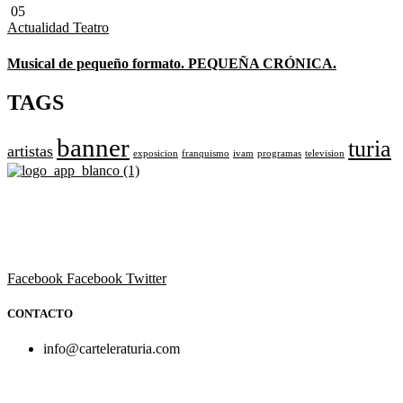
05
Actualidad
Teatro
Musical de pequeño formato. PEQUEÑA CRÓNICA.
TAGS
banner
turia
artistas
exposicion
franquismo
ivam
programas
television
Revista cultural de Valencia desde 1964.
Todo el ocio, cultura, cine y espectáculos de la Comunidad
Valenciana.
Facebook
Facebook
Twitter
CONTACTO
info@carteleraturia.com
PUBLICIDAD:
publicidad@carteleraturia.com |