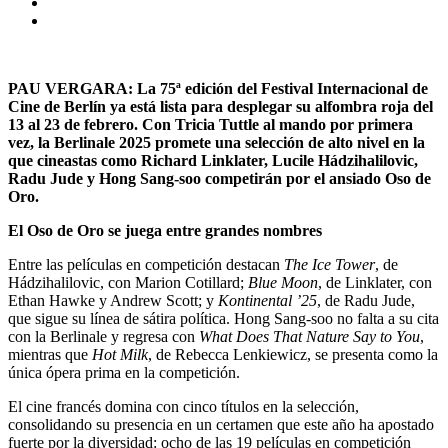
PAU VERGARA: La 75ª edición del Festival Internacional de
Cine de Berlín ya está lista para desplegar su alfombra roja del
13 al 23 de febrero. Con Tricia Tuttle al mando por primera
vez, la Berlinale 2025 promete una selección de alto nivel en la
que cineastas como Richard Linklater, Lucile Hádzihalilovic,
Radu Jude y Hong Sang-soo competirán por el ansiado Oso de
Oro.
El Oso de Oro se juega entre grandes nombres
Entre las películas en competición destacan
The Ice Tower
, de
Hádzihalilovic, con Marion Cotillard;
Blue Moon
, de Linklater, con
Ethan Hawke y Andrew Scott; y
Kontinental ’25
, de Radu Jude,
que sigue su línea de sátira política. Hong Sang-soo no falta a su cita
con la Berlinale y regresa con
What Does That Nature Say to You
,
mientras que
Hot Milk
, de Rebecca Lenkiewicz, se presenta como la
única ópera prima en la competición.
El cine francés domina con cinco títulos en la selección,
consolidando su presencia en un certamen que este año ha apostado
fuerte por la diversidad: ocho de las 19 películas en competición