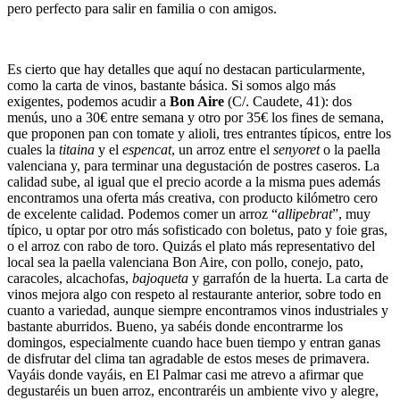
pero perfecto para salir en familia o con amigos.
Es cierto que hay detalles que aquí no destacan particularmente,
como la carta de vinos, bastante básica. Si somos algo más
exigentes, podemos acudir a
Bon Aire
(C/. Caudete, 41): dos
menús, uno a 30€ entre semana y otro por 35€ los fines de semana,
que proponen pan con tomate y alioli, tres entrantes típicos, entre los
cuales la
titaina
y el
espencat
, un arroz entre el
senyoret
o la paella
valenciana y, para terminar una degustación de postres caseros. La
calidad sube, al igual que el precio acorde a la misma pues además
encontramos una oferta más creativa, con producto kilómetro cero
de excelente calidad. Podemos comer un arroz “
allipebrat
”, muy
típico, u optar por otro más sofisticado con boletus, pato y foie gras,
o el arroz con rabo de toro. Quizás el plato
más representativo del
local sea la paella valenciana Bon Aire, con pollo, conejo, pato,
caracoles, alcachofas,
bajoqueta
y garrafón de la huerta. La carta de
vinos mejora algo con respeto al restaurante anterior, sobre todo en
cuanto a variedad, aunque siempre encontramos vinos industriales y
bastante aburridos. Bueno, ya sabéis donde encontrarme los
domingos, especialmente cuando hace buen tiempo y entran ganas
de disfrutar del clima tan agradable de estos meses de primavera.
Vayáis donde vayáis, en El Palmar casi me atrevo a afirmar que
degustaréis un buen arroz, encontraréis un ambiente vivo y alegre,