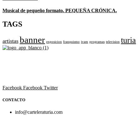
Musical de pequeño formato. PEQUEÑA CRÓNICA.
TAGS
banner
turia
artistas
exposicion
franquismo
ivam
programas
television
Revista cultural de Valencia desde 1964.
Todo el ocio, cultura, cine y espectáculos de la Comunidad
Valenciana.
Facebook
Facebook
Twitter
CONTACTO
info@carteleraturia.com
PUBLICIDAD:
publicidad@carteleraturia.com |
REDACCIÓN:
turia@carteleraturia.com actos@carteleraturia.com