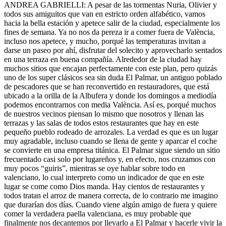
ANDREA GABRIELLI: A pesar de las tormentas Nuria, Olivier y
todos sus amiguitos que van en estricto orden alfabético, vamos
hacia la bella estación y apetece salir de la ciudad, especialmente los
fines de semana. Ya no nos da pereza ir a comer fuera de València,
incluso nos apetece, y mucho, porqué las temperaturas invitan a
darse un paseo por ahí, disfrutar del solecito y aprovecharlo sentados
en una terraza en buena compañía. Alrededor de la ciudad hay
muchos sitios que encajan perfectamente con este plan, pero quizás
uno de los super clásicos sea sin duda El Palmar, un antiguo poblado
de pescadores que se han reconvertido en restauradores, que está
ubicado a la orilla de la Albufera y donde los domingos a mediodía
podemos encontrarnos con media València. Así es, porqué muchos
de nuestros vecinos piensan lo mismo que nosotros y llenan las
terrazas y las salas de todos estos restaurantes que hay en este
pequeño pueblo rodeado de arrozales. La verdad es que es un lugar
muy agradable, incluso cuando se llena de gente y aparcar el coche
se convierte en una empresa titánica. El Palmar sigue siendo un sitio
frecuentado casi solo por lugareños y, en efecto, nos cruzamos con
muy pocos “guiris”, mientras se oye hablar sobre todo en
valenciano, lo cual interpreto como un indicador de que en este
lugar se come como Dios manda. Hay cientos de restaurantes y
todos tratan el arroz de manera correcta, de lo contrario me imagino
que durarían dos días. Cuando viene algún amigo de fuera y quiere
comer la verdadera paella valenciana, es muy probable que
finalmente nos decantemos por llevarlo a El Palmar y hacerle vivir la