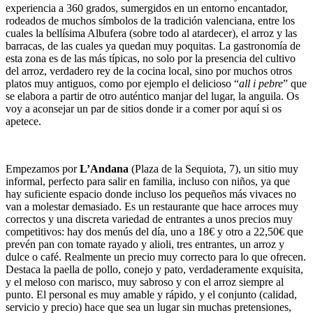
experiencia a 360 grados, sumergidos en un entorno encantador,
rodeados de muchos símbolos de la tradición valenciana, entre los
cuales la bellísima Albufera (sobre todo al atardecer), el arroz y las
barracas, de las cuales ya quedan muy poquitas. La gastronomía de
esta zona es de las más típicas, no solo por la presencia del cultivo
del arroz, verdadero rey de la cocina local, sino por muchos otros
platos muy antiguos, como por ejemplo el delicioso “
all i pebre
” que
se elabora a partir de otro auténtico manjar del lugar, la anguila. Os
voy a aconsejar un par de sitios donde ir a comer por aquí si os
apetece.
Empezamos por
L’Andana
(Plaza de la Sequiota, 7), un sitio muy
informal, perfecto para salir en familia, incluso con niños, ya que
hay suficiente espacio donde incluso los pequeños más vivaces no
van a molestar demasiado. Es un restaurante que hace arroces muy
correctos y una discreta variedad de entrantes a unos precios muy
competitivos: hay dos menús del día, uno a 18€ y otro a 22,50€ que
prevén pan con tomate rayado y alioli, tres entrantes, un arroz y
dulce o café. Realmente un precio muy correcto para lo que ofrecen.
Destaca la paella de pollo, conejo y pato, verdaderamente exquisita,
y el meloso con marisco, muy sabroso y con el arroz siempre al
punto. El personal es muy amable y rápido, y el conjunto (calidad,
servicio y precio) hace que sea un lugar sin muchas pretensiones,