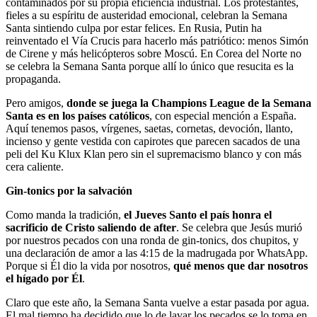
contaminados por su propia eficiencia industrial. Los protestantes,
fieles a su espíritu de austeridad emocional, celebran la Semana
Santa sintiendo culpa por estar felices. En Rusia, Putin ha
reinventado el Vía Crucis para hacerlo más patriótico: menos Simón
de Cirene y más helicópteros sobre Moscú. En Corea del Norte no
se celebra la Semana Santa porque allí lo único que resucita es la
propaganda.
Pero amigos,
donde se juega la Champions League de la Semana
Santa es en los países católicos
, con especial mención a España.
Aquí tenemos pasos, vírgenes, saetas, cornetas, devoción, llanto,
incienso y gente vestida con capirotes que parecen sacados de una
peli del Ku Klux Klan pero sin el supremacismo blanco y con más
cera caliente.
Gin-tonics por la salvación
Como manda la tradición,
el Jueves Santo el país honra el
sacrificio de Cristo saliendo de after
. Se celebra que Jesús murió
por nuestros pecados con una ronda de gin-tonics, dos chupitos, y
una declaración de amor a las 4:15 de la madrugada por WhatsApp.
Porque si Él dio la vida por nosotros,
qué menos que dar nosotros
el hígado por Él
.
Claro que este año, la Semana Santa vuelve a estar pasada por agua.
El mal tiempo ha decidido que lo de lavar los pecados se lo toma en