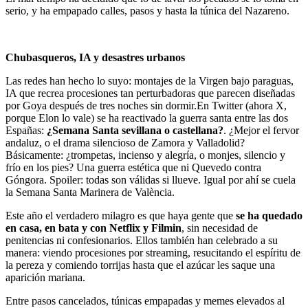
serio, y ha empapado calles, pasos y hasta la túnica del Nazareno.
Chubasqueros, IA y desastres urbanos
Las redes han hecho lo suyo: montajes de la Virgen bajo paraguas,
IA que recrea procesiones tan perturbadoras que parecen diseñadas
por Goya después de tres noches sin dormir.En Twitter (ahora X,
porque Elon lo vale) se ha reactivado la guerra santa entre las dos
Españas:
¿Semana Santa sevillana o castellana?
. ¿Mejor el fervor
andaluz, o el drama silencioso de Zamora y Valladolid?
Básicamente: ¿trompetas, incienso y alegría, o monjes, silencio y
frío en los pies? Una guerra estética que ni Quevedo contra
Góngora. Spoiler: todas son válidas si llueve. Igual por ahí se cuela
la Semana Santa Marinera de València.
Este año el verdadero milagro es que haya gente que
se ha quedado
en casa, en bata y con Netflix y Filmin
, sin necesidad de
penitencias ni confesionarios. Ellos también han celebrado a su
manera: viendo procesiones por streaming, resucitando el espíritu de
la pereza y comiendo torrijas hasta que el azúcar les saque una
aparición mariana.
Entre pasos cancelados, túnicas empapadas y memes elevados al