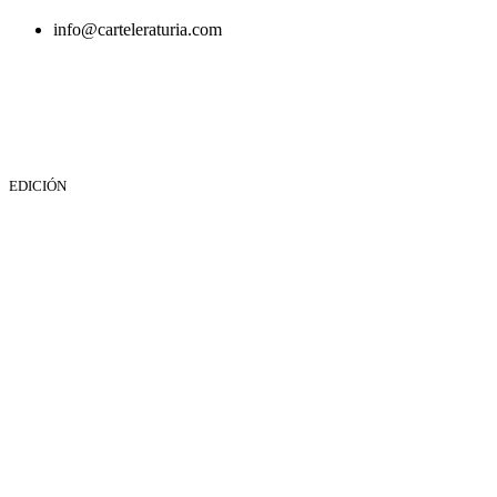
info@carteleraturia.com
PUBLICIDAD:
publicidad@carteleraturia.com |
REDACCIÓN:
turia@carteleraturia.com actos@carteleraturia.com
TIENDA ONLINE:
tienda@carteleraturia.com
EDICIÓN
EDITA:
PUBLICACIONES TURIA S.L. Depósito Legal: V-151-
1964
CARTELERA TURIA
© 2023
Diseño web: spectravideo1976@gmail.com