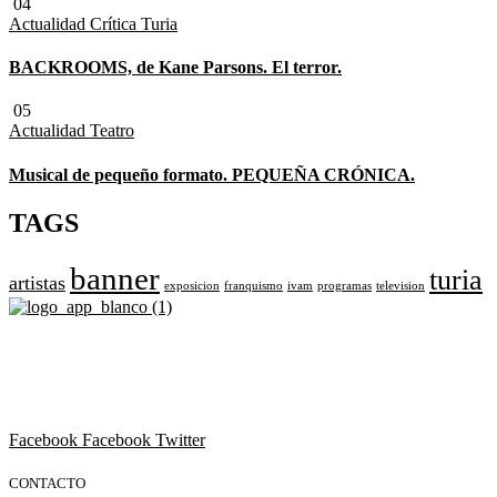
04
Actualidad
Crítica Turia
BACKROOMS, de Kane Parsons. El terror.
05
Actualidad
Teatro
Musical de pequeño formato. PEQUEÑA CRÓNICA.
TAGS
banner
turia
artistas
exposicion
franquismo
ivam
programas
television
Revista cultural de Valencia desde 1964.
Todo el ocio, cultura, cine y espectáculos de la Comunidad
Valenciana.
Facebook
Facebook
Twitter
CONTACTO