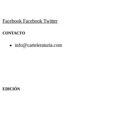
Todo el ocio, cultura, cine y espectáculos de la Comunidad
Valenciana.
Facebook
Facebook
Twitter
CONTACTO
info@carteleraturia.com
PUBLICIDAD:
publicidad@carteleraturia.com |
REDACCIÓN:
turia@carteleraturia.com actos@carteleraturia.com
TIENDA ONLINE:
tienda@carteleraturia.com
EDICIÓN
EDITA:
PUBLICACIONES TURIA S.L. Depósito Legal: V-151-
1964
CARTELERA TURIA
© 2023
Diseño web: spectravideo1976@gmail.com