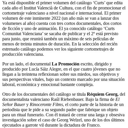
Ya está disponible el primer volumen del catálogo ‘Curts’ que edita
cada año el Institut Valencià de Cultura, con el fin de promocionar el
cortometraje valenciano a nivel nacional e internacional. El primer
volumen de este inminente 2022 (un año más se van a lanzar dos
volumenes al año) cuenta con tres cortos documentales, dos cortos
de ficción y uno de animación. El ya conocido catálogo ‘Curts
Comunitat Valenciana’ se sacaba de publicar y el 2º está previsto
para junio, que reunirá tambén un máximo de seis películas de
menos de treinta minutos de duración. En la selección del recién
estrenado catálogo podemos ver los siguiente cortometrajes de
producción valenciana.
Por un lado, el documental
La Promoción
escrito, dirigido y
producido por Lucía Sáiz Alegre, en el que cuatro jóvenes que no
llegan a la treintena reflexionan sobre sus miedos, sus objetivos y
sus perspectivas vitales, bajo un contexto marcado por una situación
laboral, económica y emocional bastante compleja.
Otro de los documentales del catálogo se titula
Réquiem Georg,
del
documentalista valenciano Raúl Riebenbauer. Bajo la firma de
El
Señor Bauer
y
Rinoceronte Films
, el corto parte de la historia de un
periodista que le pide a su segundo padre que fabrique un objeto
para un ritual funerario. Con él tratará de cerrar una larga y obsesiva
investigación sobre el caso de Georg Welzel, uno de los dos últimos
ejecutados a garrote vil durante la dictadura de Franco.