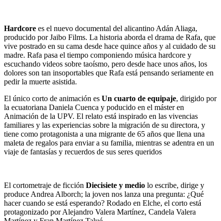
Hardcore
es el nuevo documental del alicantino Adán Aliaga,
producido por Jaibo Films. La historia aborda el drama de Rafa, que
vive postrado en su cama desde hace quince años y al cuidado de su
madre. Rafa pasa el tiempo componiendo música hardcore y
escuchando videos sobre taoísmo, pero desde hace unos años, los
dolores son tan insoportables que Rafa está pensando seriamente en
pedir la muerte asistida.
El único corto de animación es
Un cuarto de equipaje
, dirigido por
la ecuatoriana Daniela Cuenca y poducido en el máster en
Animación de la UPV. El relato está inspirado en las vivencias
familiares y las experiencias sobre la migración de su directora, y
tiene como protagonista a una migrante de 65 años que llena una
maleta de regalos para enviar a su familia, mientras se adentra en un
viaje de fantasías y recuerdos de sus seres queridos
El cortometraje de ficción
Diecisiete y medio
lo escribe, dirige y
produce Andrea Alborch; la joven nos lanza una pregunta: ¿Qué
hacer cuando se está esperando? Rodado en Elche, el corto está
protagonizado por Alejandro Valera Martínez, Candela Valera
Martínez y Fran Martínez Talué.