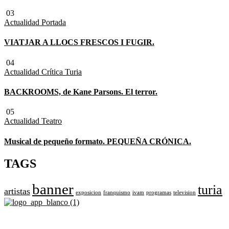
03
Actualidad
Portada
VIATJAR A LLOCS FRESCOS I FUGIR.
04
Actualidad
Crítica Turia
BACKROOMS, de Kane Parsons. El terror.
05
Actualidad
Teatro
Musical de pequeño formato. PEQUEÑA CRÓNICA.
TAGS
banner
turia
artistas
exposicion
franquismo
ivam
programas
television
Revista cultural de Valencia desde 1964.