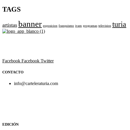
TAGS
banner
turia
artistas
exposicion
franquismo
ivam
programas
television
Revista cultural de Valencia desde 1964.
Todo el ocio, cultura, cine y espectáculos de la Comunidad Valencian
Facebook
Facebook
Twitter
CONTACTO
info@carteleraturia.com
PUBLICIDAD:
publicidad@carteleraturia.com |
REDACCIÓN:
turia@carteleraturia.com actos@carteleraturia.com
TIENDA ONLINE:
tienda@carteleraturia.com
EDICIÓN