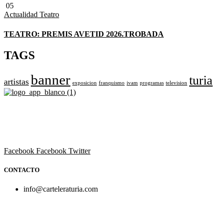
05
Actualidad
Teatro
TEATRO: PREMIS AVETID 2026.TROBADA
TAGS
banner
turia
artistas
exposicion
franquismo
ivam
programas
television
Revista cultural de Valencia desde 1964.
Todo el ocio, cultura, cine y espectáculos de la Comunidad
Valenciana.
Facebook
Facebook
Twitter
CONTACTO
info@carteleraturia.com
PUBLICIDAD:
publicidad@carteleraturia.com |