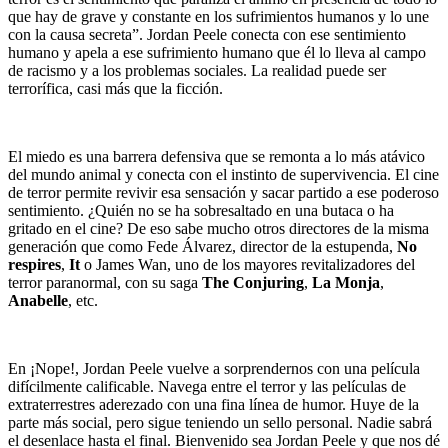
que hay de grave y constante en los sufrimientos humanos y lo une
con la causa secreta”. Jordan Peele conecta con ese sentimiento
humano y apela a ese sufrimiento humano que él lo lleva al campo
de racismo y a los problemas sociales. La realidad puede ser
terrorífica, casi más que la ficción.
El miedo es una barrera defensiva que se remonta a lo más atávico
del mundo animal y conecta con el instinto de supervivencia. El cine
de terror permite revivir esa sensación y sacar partido a ese poderoso
sentimiento. ¿Quién no se ha sobresaltado en una butaca o ha
gritado en el cine? De eso sabe mucho otros directores de la misma
generación que como Fede Álvarez, director de la estupenda,
No
respires
,
It
o James Wan, uno de los mayores revitalizadores del
terror paranormal, con su saga
The Conjuring
,
La Monja
,
Anabelle
, etc.
En ¡Nope!, Jordan Peele vuelve a sorprendernos con una película
difícilmente calificable. Navega entre el terror y las películas de
extraterrestres aderezado con una fina línea de humor. Huye de la
parte más social, pero sigue teniendo un sello personal. Nadie sabrá
el desenlace hasta el final. Bienvenido sea Jordan Peele y que nos dé