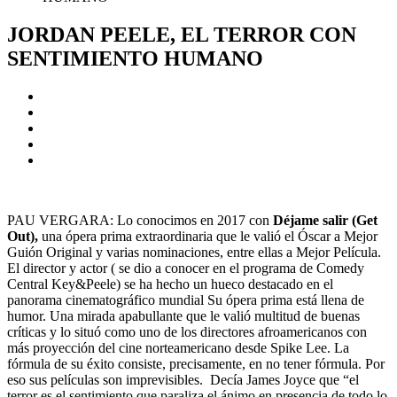
JORDAN PEELE, EL TERROR CON
SENTIMIENTO HUMANO
PAU VERGARA: Lo conocimos en 2017 con
Déjame salir (Get
Out),
una ópera prima extraordinaria que le valió el Óscar a Mejor
Guión Original y varias nominaciones, entre ellas a Mejor Película.
El director y actor ( se dio a conocer en el programa de Comedy
Central Key&Peele) se ha hecho un hueco destacado en el
panorama cinematográfico mundial Su ópera prima está llena de
humor. Una mirada apabullante que le valió multitud de buenas
críticas y lo situó como uno de los directores afroamericanos con
más proyección del cine norteamericano desde Spike Lee. La
fórmula de su éxito consiste, precisamente, en no tener fórmula. Por
eso sus películas son imprevisibles. Decía James Joyce que “el
terror es el sentimiento que paraliza el ánimo en presencia de todo lo