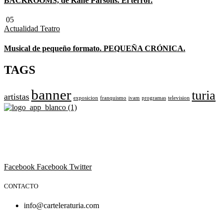
BACKROOMS, de Kane Parsons. El terror.
05
Actualidad
Teatro
Musical de pequeño formato. PEQUEÑA CRÓNICA.
TAGS
banner
turia
artistas
exposicion
franquismo
ivam
programas
television
Revista cultural de Valencia desde 1964.
Todo el ocio, cultura, cine y espectáculos de la Comunidad
Valenciana.
Facebook
Facebook
Twitter
CONTACTO
info@carteleraturia.com