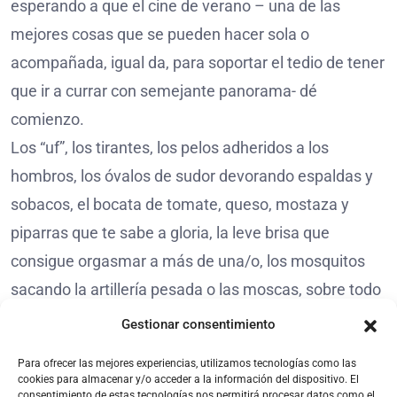
esperando a que el cine de verano – una de las
mejores cosas que se pueden hacer sola o
acompañada, igual da, para soportar el tedio de tener
que ir a currar con semejante panorama- dé
comienzo.
Los “uf”, los tirantes, los pelos adheridos a los
hombros, los óvalos de sudor devorando espaldas y
sobacos, el bocata de tomate, queso, mostaza y
piparras que te sabe a gloria, la leve brisa que
consigue orgasmar a más de una/o, los mosquitos
sacando la artillería pesada o las moscas, sobre todo
las moscas, posándose sobre pieles que se
Gestionar consentimiento
asemejan al caldo humeante en el que entre todos
Para ofrecer las mejores experiencias, utilizamos tecnologías como las
hemos convertido al Mediterráneo. Pese no haberla
cookies para almacenar y/o acceder a la información del dispositivo. El
consentimiento de estas tecnologías nos permitirá procesar datos como el