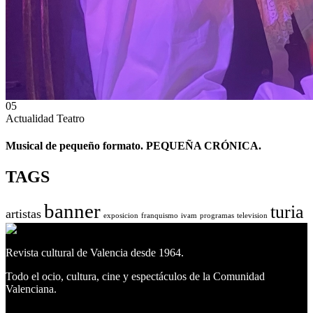
05
Actualidad
Teatro
Musical de pequeño formato. PEQUEÑA CRÓNICA.
TAGS
banner
turia
artistas
exposicion
franquismo
ivam
programas
television
Revista cultural de Valencia desde 1964.
Todo el ocio, cultura, cine y espectáculos de la Comunidad
Valenciana.
Facebook
Facebook
Twitter