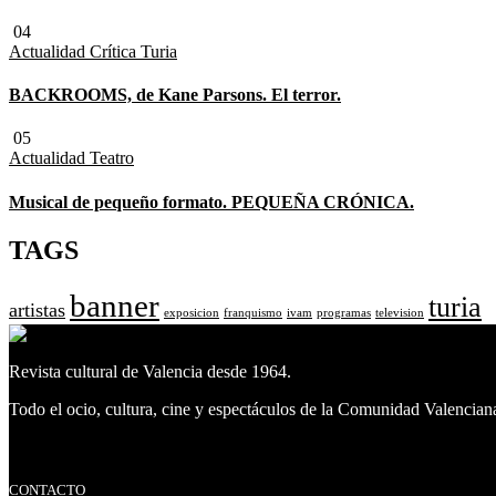
04
Actualidad
Crítica Turia
BACKROOMS, de Kane Parsons. El terror.
05
Actualidad
Teatro
Musical de pequeño formato. PEQUEÑA CRÓNICA.
TAGS
banner
turia
artistas
exposicion
franquismo
ivam
programas
television
Revista cultural de Valencia desde 1964.
Todo el ocio, cultura, cine y espectáculos de la Comunidad Valencian
Facebook
Facebook
Twitter
CONTACTO