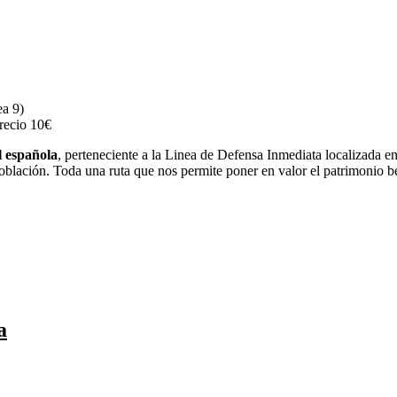
ea 9)
Precio 10€
l española
, perteneciente a la Linea de Defensa Inmediata localizada en
población. Toda una ruta que nos permite poner en valor el patrimonio 
a