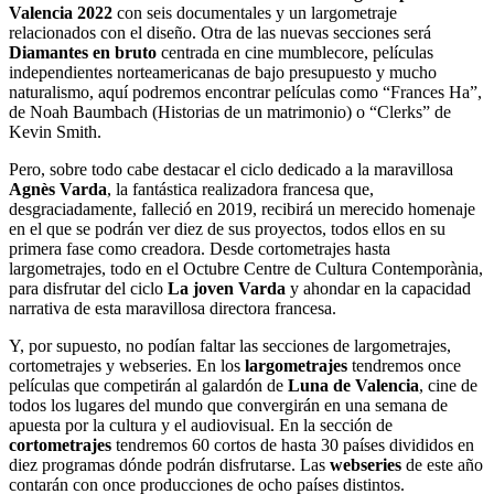
Valencia 2022
con seis documentales y un largometraje
relacionados con el diseño. Otra de las nuevas secciones será
Diamantes en bruto
centrada en cine mumblecore, películas
independientes norteamericanas de bajo presupuesto y mucho
naturalismo, aquí podremos encontrar películas como “Frances Ha”,
de Noah Baumbach (Historias de un matrimonio) o “Clerks” de
Kevin Smith.
Pero, sobre todo cabe destacar el ciclo dedicado a la maravillosa
Agnès Varda
, la fantástica realizadora francesa que,
desgraciadamente, falleció en 2019, recibirá un merecido homenaje
en el que se podrán ver diez de sus proyectos, todos ellos en su
primera fase como creadora. Desde cortometrajes hasta
largometrajes, todo en el Octubre Centre de Cultura Contemporània,
para disfrutar del ciclo
La joven Varda
y ahondar en la capacidad
narrativa de esta maravillosa directora francesa.
Y, por supuesto, no podían faltar las secciones de largometrajes,
cortometrajes y webseries. En los
largometrajes
tendremos once
películas que competirán al galardón de
Luna de Valencia
, cine de
todos los lugares del mundo que convergirán en una semana de
apuesta por la cultura y el audiovisual. En la sección de
cortometrajes
tendremos 60 cortos de hasta 30 países divididos en
diez programas dónde podrán disfrutarse. Las
webseries
de este año
contarán con once producciones de ocho países distintos.