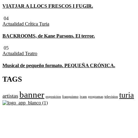
VIATJAR A LLOCS FRESCOS I FUGIR.
04
Actualidad
Crítica Turia
BACKROOMS, de Kane Parsons. El terror.
05
Actualidad
Teatro
Musical de pequeño formato. PEQUEÑA CRÓNICA.
TAGS
banner
turia
artistas
exposicion
franquismo
ivam
programas
television
Revista cultural de Valencia desde 1964.
Todo el ocio, cultura, cine y espectáculos de la Comunidad
Valenciana.