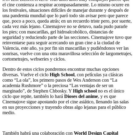
el cine comienza a respirar acompasadamente. Lo mismo ocurre en
los festivales, situaciones difíciles de manejar durante y después de
una pandemia mundial que lo paró todo sin avisar pero que parece
que, poco a poco, queda atrás; en un recuerdo triste pero, por suerte,
cada vez más lejano. Cinemajove no se detuvo, nada pudo pararle
los pies; con mascarillas, gel hidroalcohólico, distancias de
seguridad y reduciendo parte de las secciones. Cinemajove tuvo que
reinventarse para seguir acercando un gran cine a la ciudad de
Valencia, este año, ya por fin sin mascarillas y pudiéndonos ver las
sonrisas, vuelve con una otra maravillosa selección de largometrajes,
cortometrajes, webseries y ciclos.
Dentro de estos ciclos pondremos encontrar muchas opciones
diversas. Vuelve el ciclo
High School
, con películas ya clásicas
como “La ola”, los primero pasos de Wes Anderson con “La
academia Rushmore” o la preciosa “Las ventajas de ser un
marginado”, de Stephen Chbosky. Y
High school
no es el único
ciclo que repite, también lo hará
Dioses del anime
, y es que
Cinemajove sigue apostando por el cine asiático, llenando las salas
en sus proyecciones y trayendo obras algo lejanas para el público
medio.
También habrá una colaboración con
World Design Capital