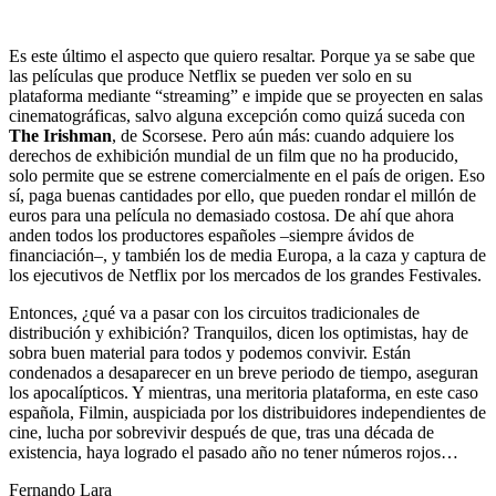
Es este último el aspecto que quiero resaltar. Porque ya se sabe que
las películas que produce Netflix se pueden ver solo en su
plataforma mediante “streaming” e impide que se proyecten en salas
cinematográficas, salvo alguna excepción como quizá suceda con
The Irishman
, de Scorsese. Pero aún más: cuando adquiere los
derechos de exhibición mundial de un film que no ha producido,
solo permite que se estrene comercialmente en el país de origen. Eso
sí, paga buenas cantidades por ello, que pueden rondar el millón de
euros para una película no demasiado costosa. De ahí que ahora
anden todos los productores españoles –siempre ávidos de
financiación–, y también los de media Europa, a la caza y captura de
los ejecutivos de Netflix por los mercados de los grandes Festivales.
Entonces, ¿qué va a pasar con los circuitos tradicionales de
distribución y exhibición? Tranquilos, dicen los optimistas, hay de
sobra buen material para todos y podemos convivir. Están
condenados a desaparecer en un breve periodo de tiempo, aseguran
los apocalípticos. Y mientras, una meritoria plataforma, en este caso
española, Filmin, auspiciada por los distribuidores independientes de
cine, lucha por sobrevivir después de que, tras una década de
existencia, haya logrado el pasado año no tener números rojos…
Fernando Lara