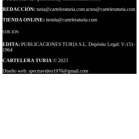
REDACCIÓN:
turia@carteleraturia.com actos@carteleraturia.com
TIENDA ONLINE:
tienda@carteleraturia.com
EDICIÓN
EDITA:
PUBLICACIONES TURIA S.L. Depósito Legal: V-151-
1964
CARTELERA TURIA
© 2023
Diseño web: spectravideo1976@gmail.com