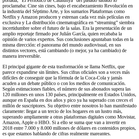
portada, “El Periódico de Catalunya” del pasado sábado lo
proclamaba: Cine sin cines, bajo el encabezamiento Revolución en
la industria del Séptimo Arte, y los sumarios Plataformas como
Netflix y Amazon producen y estrenan cada vez más películas en
exclusiva y La distribución cinematográfica en “streaming” siembra
incertidumbre sobre el futuro de la salas. Era la presentación de un
amplio reportaje firmado por Julián García, quien recababa la
opinión de varios expertos. Sus conclusiones apuntaban todas en la
misma dirección: el panorama del mundo audiovisual, en sus
distintos vectores, está cambiando (o mejor, ya ha cambiado) de
manera irreversible.
El principal gigante de esta trasformación se llama Netflix, que
parece expandirse sin límites. Sus cifras oficiales son a veces más
difíciles de conseguir que la fórmula de la Coca-Cola y jamás
acuden a un debate público o con los medios de comunicación.
Según estimaciones fiables, el número de sus abonados supera las
120 millones en unos 130 países, principalmente en Estados Unidos,
aunque en España en dos años y pico ya ha superado con creces el
millón de suscriptores. Su objetivo entre nosotros lo han manifestado
claramente: llegar a un tercio de los hogares en un lustro más,
superando ampliamente a otras plataformas digitales como Movistar,
Amazon, Apple o HBO. Si a ello se suma que van a invertir en
2018 entre 7.000 y 8.000 millones de dólares en contenidos propios,
es que estamos hablando de cifras realmente mareantes.