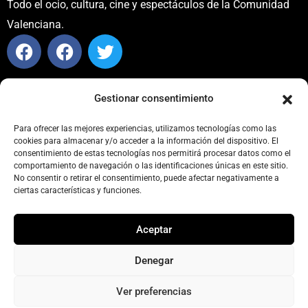
Todo el ocio, cultura, cine y espectáculos de la Comunidad
Valenciana.
CONTACTO
Gestionar consentimiento
info@carteleraturia.com
PUBLICIDAD:
publicidad@carteleraturia.com |
Para ofrecer las mejores experiencias, utilizamos tecnologías como las
cookies para almacenar y/o acceder a la información del dispositivo. El
REDACCIÓN:
turia@carteleraturia.com
consentimiento de estas tecnologías nos permitirá procesar datos como el
actos@carteleraturia.com
comportamiento de navegación o las identificaciones únicas en este sitio.
No consentir o retirar el consentimiento, puede afectar negativamente a
TIENDA ONLINE:
tienda@carteleraturia.com
ciertas características y funciones.
EDICIÓN
Aceptar
EDITA:
PUBLICACIONES TURIA S.L. Depósito Legal: V-151-
1964
Denegar
CARTELERA TURIA
© 2023
Diseño web: spectravideo1976@gmail.com
Ver preferencias