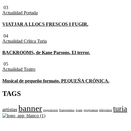
03
Actualidad
Portada
VIATJAR A LLOCS FRESCOS I FUGIR.
04
Actualidad
Crítica Turia
BACKROOMS, de Kane Parsons. El terror.
05
Actualidad
Teatro
Musical de pequeño formato. PEQUEÑA CRÓNICA.
TAGS
banner
turia
artistas
exposicion
franquismo
ivam
programas
television
Revista cultural de Valencia desde 1964.