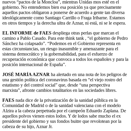
nuevos “pactos de la Moncloa”, mientras Unidas mos esté en el
gobierno. No entendemos bien esa posición ya que precisamente
aquellos pactos obligaron a ponerse de acuerdo a gente tan diversa
ideológicamente como Santiago Carrillo o Fraga Iribarne. Estamos
en otros tiempos y la derecha ultra de Aznar, ni está, ni se le espera.
EL INFORME de FAES
despliega otras perlas que marcan el
camino a Pablo Casado. Para este think tank , “el gobierno de Pedro
Sánchez ha colapsado”. “Podemos en el Gobierno representa en
estas circunstancias, un riesgo inasumible y amenazante para el
sistema democrático y la gobernabilidad, para el esfuerzo de
recuperación económica que convoca a todos los españoles y para la
posición internacional de España”.
JOSÉ MARÍA AZNAR
ha alertado en una nota de los peligros de
una gestión política del coronavirus basada en “el viejo rostro del
estatismo y del control social” que, desde “una perspectiva
marxista”, afronte cambios totalitarios en las sociedades libres.
FAES
nada dice de la privatización de la sanidad pública en la
Comunidad de Madrid o de la sanidad valenciana con el modelo
Alzira a la cabeza perpetrada por el campeón Eduardo Zaplana. De
aquellos polvos vienen estos lodos. Y de lodos sabe mucho el ex
presidente del gobierno y sus fondos buitre que revolotean por la
cabeza de su hijo, Aznar Jr.