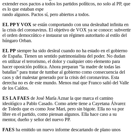
extender esos pactos a todos los partidos políticos, no solo al PP, que
es lo que estaban espe
rando algunos. Pactos sí, pero abiertos a todos.
EL PP Y VOX
se están comportando con una deslealtad infinita en
la crisis del coronavirus. El objetivo de VOX ya se conoce: subvertir
el orden democrático e instaurar un régimen autoritario al estilo del
húngaro Orban.
EL PP
siempre ha sido desleal cuando no ha estado en el gobierno
de España. Tienen un sentido patrimonialista del poder. No dudan
en utilizar el terrorismo, el dolor y cualquier otro elemento para
hacer oposición política. Ahora preparan “la madre de todas las
batallas” para tratar de tumbar al gobierno como consecuencia del
caos y del malestar generado por la crisis del coronavirus. Esta
derecha no es de este mundo. Menos mal que Franco salió del Valle
de los Caídos.
ES LA FAES
de José María Aznar la que marca el camino
ideológico a Pablo Casado. Como ariete tiene a Cayetana Álvarez
de Toledo que es como Jose Mari, pero sin bigote. Ella no va por
libre en el partido, como piensan algunos. Ella hace caso a su
mentor, dueño y señor del nuevo PP.
FAES
ha emitido un nuevo informe descartando de plano unos