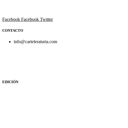
Todo el ocio, cultura, cine y espectáculos de la Comunidad
Valenciana.
Facebook
Facebook
Twitter
CONTACTO
info@carteleraturia.com
PUBLICIDAD:
publicidad@carteleraturia.com |
REDACCIÓN:
turia@carteleraturia.com actos@carteleraturia.com
TIENDA ONLINE:
tienda@carteleraturia.com
EDICIÓN
EDITA:
PUBLICACIONES TURIA S.L. Depósito Legal: V-151-
1964
CARTELERA TURIA
© 2023
Diseño web: spectravideo1976@gmail.com