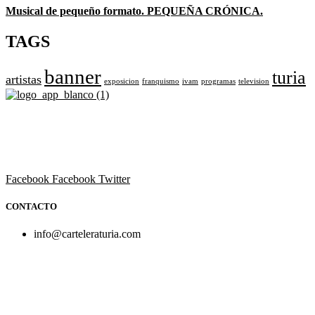
Musical de pequeño formato. PEQUEÑA CRÓNICA.
TAGS
banner
turia
artistas
exposicion
franquismo
ivam
programas
television
Revista cultural de Valencia desde 1964.
Todo el ocio, cultura, cine y espectáculos de la Comunidad
Valenciana.
Facebook
Facebook
Twitter
CONTACTO
info@carteleraturia.com
PUBLICIDAD:
publicidad@carteleraturia.com |
REDACCIÓN:
turia@carteleraturia.com actos@carteleraturia.com
TIENDA ONLINE:
tienda@carteleraturia.com