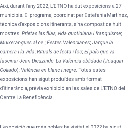
Així, durant l’any 2022, L’ETNO ha dut exposicions a 27
municipis. El programa, coordinat per Estefania Martínez,
tècnica d’exposicions itinerants, s’ha compost de huit
mostres:
Prietas las filas, vida quotidiana i franquisme
;
Muixerangues al c
el;
Festes Valencianes
;
Jarque la
càmera i la vida
;
Rituals de festa i foc
;
El país que va
fascinar Jean Dieuzaide
;
La València oblidada (Joaquin
Collado
);
València en blanc i negre
. Totes estes
exposicions han sigut produïdes amb format
d’itinerància, prèvia exhibició en les sales de L’ETNO del
Centre La Beneficència.
L’exposició que més pobles ha visitat el 2022 ha sigut