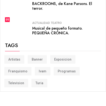
BACKROOMS, de Kane Parsons. El
terror.
05
ACTUALIDAD
TEATRO
Musical de pequeño formato.
PEQUEÑA CRÓNICA.
TAGS
Artistas
Banner
Exposicion
Franquismo
Ivam
Programas
Television
Turia