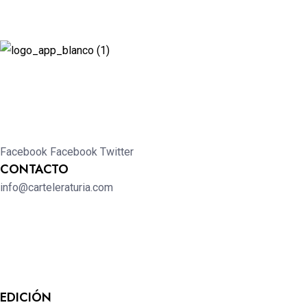
Revista cultural de Valencia desde 1964.
Todo el ocio, cultura, cine y espectáculos de la Comunidad
Valenciana.
Facebook
Facebook
Twitter
CONTACTO
info@carteleraturia.com
PUBLICIDAD:
publicidad@carteleraturia.com |
REDACCIÓN:
turia@carteleraturia.com actos@carteleraturia.com
TIENDA ONLINE:
tienda@carteleraturia.com
EDICIÓN