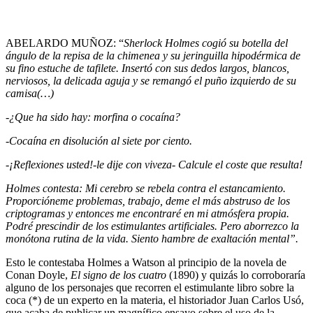
ABELARDO MUÑOZ: “
Sherlock Holmes cogió su botella del
ángulo de la repisa de la chimenea y su jeringuilla hipodérmica de
su fino estuche de tafilete. Insertó con sus dedos largos, blancos,
nerviosos, la delicada aguja y se remangó el puño izquierdo de su
camisa(…)
-¿Que ha sido hay: morfina o cocaína?
-Cocaína en disolución al siete por ciento.
-¡Reflexiones usted!-le dije con viveza- Calcule el coste que resulta!
Holmes contesta: Mi cerebro se rebela contra el estancamiento.
Proporcióneme problemas, trabajo, deme el más abstruso de los
criptogramas y entonces me encontraré en mi atmósfera propia.
Podré prescindir de los estimulantes artificiales. Pero aborrezco la
monótona rutina de la vida. Siento hambre de exaltación mental”.
Esto le contestaba Holmes a Watson al principio de la novela de
Conan Doyle,
El signo de los cuatro
(1890) y quizás lo corroboraría
alguno de los personajes que recorren el estimulante libro sobre la
coca (*) de un experto en la materia, el historiador Juan Carlos Usó,
que acaba de publicar un magnífico ensayo sobre el uso de la