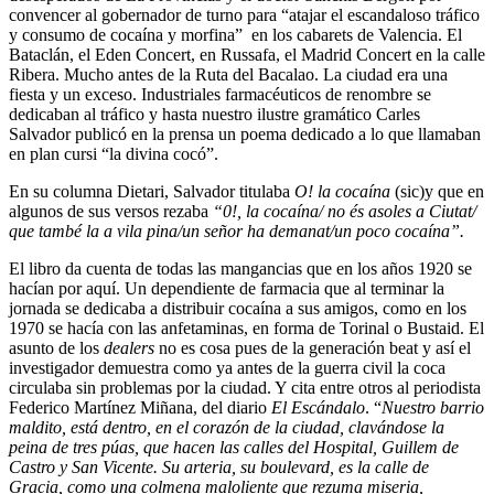
convencer al gobernador de turno para “atajar el escandaloso tráfico
y consumo de cocaína y morfina” en los cabarets de Valencia. El
Bataclán, el Eden Concert, en Russafa, el Madrid Concert en la calle
Ribera. Mucho antes de la Ruta del Bacalao. La ciudad era una
fiesta y un exceso. Industriales farmacéuticos de renombre se
dedicaban al tráfico y hasta nuestro ilustre gramático Carles
Salvador publicó en la prensa un poema dedicado a lo que llamaban
en plan cursi “la divina cocó”.
En su columna Dietari, Salvador titulaba
O! la cocaína
(sic)y que en
algunos de sus versos rezaba
“0!, la cocaína/ no és asoles a Ciutat/
que també la a vila pina/un señor ha demanat/un poco cocaína”.
El libro da cuenta de todas las mangancias que en los años 1920 se
hacían por aquí. Un dependiente de farmacia que al terminar la
jornada se dedicaba a distribuir cocaína a sus amigos, como en los
1970 se hacía con las anfetaminas, en forma de Torinal o Bustaid. El
asunto de los
dealers
no es cosa pues de la generación beat y así el
investigador demuestra como ya antes de la guerra civil la coca
circulaba sin problemas por la ciudad. Y cita entre otros al periodista
Federico Martínez Miñana, del diario
El Escándalo
. “
Nuestro barrio
maldito, está dentro, en el corazón de la ciudad, clavándose la
peina de tres púas, que hacen las calles del Hospital, Guillem de
Castro y San Vicente. Su arteria, su boulevard, es la calle de
Gracia, como una colmena maloliente que rezuma miseria,