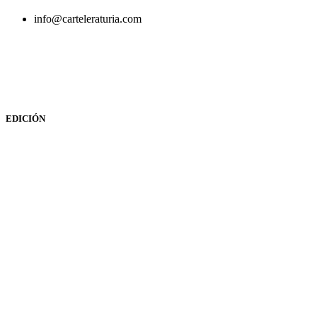
info@carteleraturia.com
PUBLICIDAD:
publicidad@carteleraturia.com |
REDACCIÓN:
turia@carteleraturia.com actos@carteleraturia.com
TIENDA ONLINE:
tienda@carteleraturia.com
EDICIÓN
EDITA:
PUBLICACIONES TURIA S.L. Depósito Legal: V-151-
1964
CARTELERA TURIA
© 2023
Diseño web: spectravideo1976@gmail.com