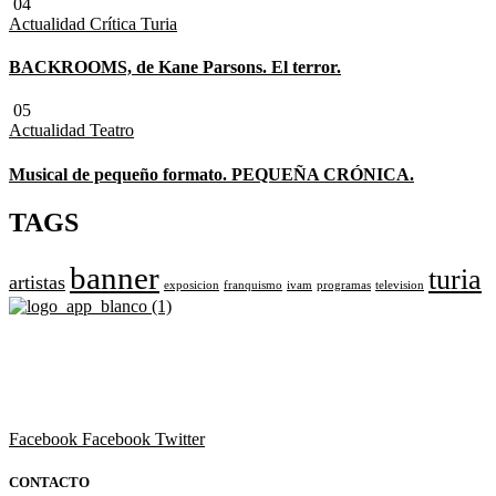
04
Actualidad
Crítica Turia
BACKROOMS, de Kane Parsons. El terror.
05
Actualidad
Teatro
Musical de pequeño formato. PEQUEÑA CRÓNICA.
TAGS
banner
turia
artistas
exposicion
franquismo
ivam
programas
television
Revista cultural de Valencia desde 1964.
Todo el ocio, cultura, cine y espectáculos de la Comunidad
Valenciana.
Facebook
Facebook
Twitter
CONTACTO