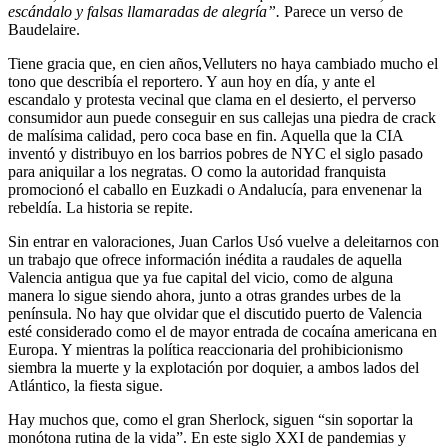
escándalo y falsas llamaradas de alegría”.
Parece un verso de
Baudelaire.
Tiene gracia que, en cien años,Velluters no haya cambiado mucho el
tono que describía el reportero. Y aun hoy en día, y ante el
escandalo y protesta vecinal que clama en el desierto, el perverso
consumidor aun puede conseguir en sus callejas una piedra de crack
de malísima calidad, pero coca base en fin. Aquella que la CIA
inventó y distribuyo en los barrios pobres de NYC el siglo pasado
para aniquilar a los negratas. O como la autoridad franquista
promocionó el caballo en Euzkadi o Andalucía, para envenenar la
rebeldía. La historia se repite.
Sin entrar en valoraciones, Juan Carlos Usó vuelve a deleitarnos con
un trabajo que ofrece información inédita a raudales de aquella
Valencia antigua que ya fue capital del vicio, como de alguna
manera lo sigue siendo ahora, junto a otras grandes urbes de la
península. No hay que olvidar que el discutido puerto de Valencia
esté considerado como el de mayor entrada de cocaína americana en
Europa. Y mientras la política reaccionaria del prohibicionismo
siembra la muerte y la explotación por doquier, a ambos lados del
Atlántico, la fiesta sigue.
Hay muchos que, como el gran Sherlock, siguen “sin soportar la
monótona rutina de la vida”. En este siglo XXI de pandemias y