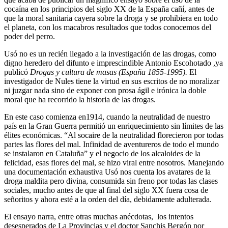
cocaína en los principios del siglo XX de la España cañí, antes de
que la moral sanitaria cayera sobre la droga y se prohibiera en todo
el planeta, con los macabros resultados que todos conocemos del
poder del perro.
Usó no es un recién llegado a la investigación de las drogas, como
digno heredero del difunto e imprescindible Antonio Escohotado ,ya
publicó
Drogas y cultura de masas (España 1855-1995).
El
investigador de Nules tiene la virtud en sus escritos de no moralizar
ni juzgar nada sino de exponer con prosa ágil e irónica la doble
moral que ha recorrido la historia de las drogas.
En este caso comienza en1914, cuando la neutralidad de nuestro
país en la Gran Guerra permitió un enriquecimiento sin límites de las
élites económicas. “Al socaire de la neutralidad florecieron por todas
partes las flores del mal. Infinidad de aventureros de todo el mundo
se instalaron en Cataluña” y el negocio de los alcaloides de la
felicidad, esas flores del mal, se hizo viral entre nosotros. Manejando
una documentación exhaustiva Usó nos cuenta los avatares de la
droga maldita pero divina, consumida sin freno por todas las clases
sociales, mucho antes de que al final del siglo XX fuera cosa de
señoritos y ahora esté a la orden del día, debidamente adulterada.
El ensayo narra, entre otras muchas anécdotas, los intentos
desesperados de La Provincias y el doctor Sanchis Bergón por