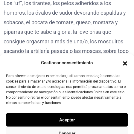
Los “uf”, los tirantes, los pelos adheridos a los
hombros, los óvalos de sudor devorando espaldas y
sobacos, el bocata de tomate, queso, mostaza y
piparras que te sabe a gloria, la leve brisa que
consigue orgasmar a más de una/o, los mosquitos
sacando la artillería pesada o las moscas, sobre todo
las moscas, posándose sobre pieles que se
Gestionar consentimiento
asemejan al caldo humeante en el que entre todos
Para ofrecer las mejores experiencias, utilizamos tecnologías como las
hemos convertido al Mediterráneo. Pese no haberla
cookies para almacenar y/o acceder a la información del dispositivo. El
consentimiento de estas tecnologías nos permitirá procesar datos como el
revisado desde mi época universitaria, os puedo
comportamiento de navegación o las identificaciones únicas en este sitio.
No consentir o retirar el consentimiento, puede afectar negativamente a
asegurar que esta joyosa que mezcla el vodevil con
ciertas características y funciones.
las comedias de Pláuto me hizo reír como la primera
vez, pero también ser partícipe de ese sudor (palabra
Aceptar
mágica) que abrillantaba el rostro de unos intérpretes
Denegar