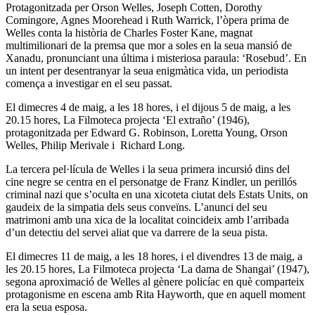
Protagonitzada per Orson Welles, Joseph Cotten, Dorothy
Comingore, Agnes Moorehead i Ruth Warrick, l’òpera prima de
Welles conta la història de Charles Foster Kane, magnat
multimilionari de la premsa que mor a soles en la seua mansió de
Xanadu, pronunciant una última i misteriosa paraula: ‘Rosebud’. En
un intent per desentranyar la seua enigmàtica vida, un periodista
comença a investigar en el seu passat.
El dimecres 4 de maig, a les 18 hores, i el dijous 5 de maig, a les
20.15 hores, La Filmoteca projecta ‘El extraño’ (1946),
protagonitzada per Edward G. Robinson, Loretta Young, Orson
Welles, Philip Merivale i Richard Long.
La tercera pel·lícula de Welles i la seua primera incursió dins del
cine negre se centra en el personatge de Franz Kindler, un perillós
criminal nazi que s’oculta en una xicoteta ciutat dels Estats Units, on
gaudeix de la simpatia dels seus conveïns. L’anunci del seu
matrimoni amb una xica de la localitat coincideix amb l’arribada
d’un detectiu del servei aliat que va darrere de la seua pista.
El dimecres 11 de maig, a les 18 hores, i el divendres 13 de maig, a
les 20.15 hores, La Filmoteca projecta ‘La dama de Shangai’ (1947),
segona aproximació de Welles al gènere policíac en què comparteix
protagonisme en escena amb Rita Hayworth, que en aquell moment
era la seua esposa.