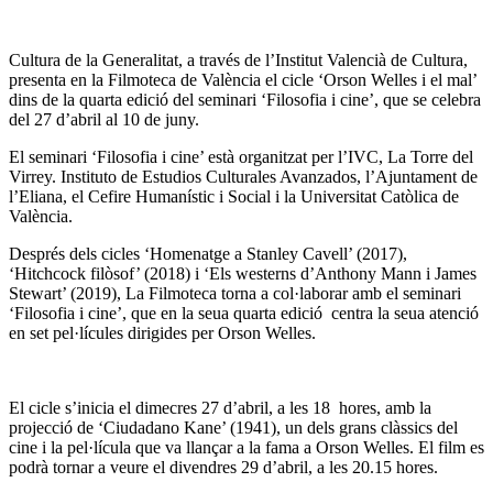
Cultura de la Generalitat, a través de l’Institut Valencià de Cultura,
presenta en la Filmoteca de València el cicle ‘Orson Welles i el mal’
dins de la quarta edició del seminari ‘Filosofia i cine’, que se celebra
del 27 d’abril al 10 de juny.
El seminari ‘Filosofia i cine’ està organitzat per l’IVC, La Torre del
Virrey. Instituto de Estudios Culturales Avanzados, l’Ajuntament de
l’Eliana, el Cefire Humanístic i Social i la Universitat Catòlica de
València.
Després dels cicles ‘Homenatge a Stanley Cavell’ (2017),
‘Hitchcock filòsof’ (2018) i ‘Els westerns d’Anthony Mann i James
Stewart’ (2019), La Filmoteca torna a col·laborar amb el seminari
‘Filosofia i cine’, que en la seua quarta edició centra la seua atenció
en set pel·lícules dirigides per Orson Welles.
El cicle s’inicia el dimecres 27 d’abril, a les 18 hores, amb la
projecció de ‘Ciudadano Kane’ (1941), un dels grans clàssics del
cine i la pel·lícula que va llançar a la fama a Orson Welles. El film es
podrà tornar a veure el divendres 29 d’abril, a les 20.15 hores.