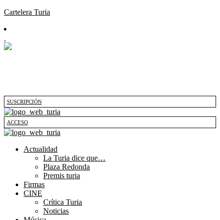
Cartelera Turia
SUSCRIPCIÓN
ACCESO
Actualidad
La Turia dice que…
Plaza Redonda
Premis turia
Firmas
CINE
Crítica Turia
Noticias
Música