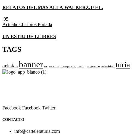
RELATOS DEL MÁS ALLÁ WALKERZ.1/ EL.
05
Actualidad
Libros
Portada
UN ESTIU DE LLIBRES
TAGS
banner
turia
artistas
exposicion
franquismo
ivam
programas
television
Revista cultural de Valencia desde 1964.
Todo el ocio, cultura, cine y espectáculos de la Comunidad
Valenciana.
Facebook
Facebook
Twitter
CONTACTO
info@carteleraturia.com