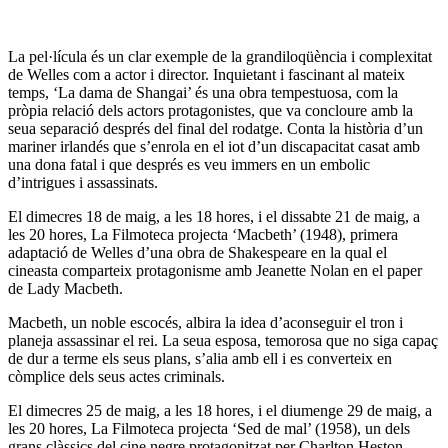
La pel·lícula és un clar exemple de la grandiloqüència i complexitat
de Welles com a actor i director. Inquietant i fascinant al mateix
temps, ‘La dama de Shangai’ és una obra tempestuosa, com la
pròpia relació dels actors protagonistes, que va concloure amb la
seua separació després del final del rodatge. Conta la història d’un
mariner irlandés que s’enrola en el iot d’un discapacitat casat amb
una dona fatal i que després es veu immers en un embolic
d’intrigues i assassinats.
El dimecres 18 de maig, a les 18 hores, i el dissabte 21 de maig, a
les 20 hores, La Filmoteca projecta ‘Macbeth’ (1948), primera
adaptació de Welles d’una obra de Shakespeare en la qual el
cineasta comparteix protagonisme amb Jeanette Nolan en el paper
de Lady Macbeth.
Macbeth, un noble escocés, albira la idea d’aconseguir el tron i
planeja assassinar el rei. La seua esposa, temorosa que no siga capaç
de dur a terme els seus plans, s’alia amb ell i es converteix en
còmplice dels seus actes criminals.
El dimecres 25 de maig, a les 18 hores, i el diumenge 29 de maig, a
les 20 hores, La Filmoteca projecta ‘Sed de mal’ (1958), un dels
grans clàssics del cine negre protagonitzat per Charlton Heston,