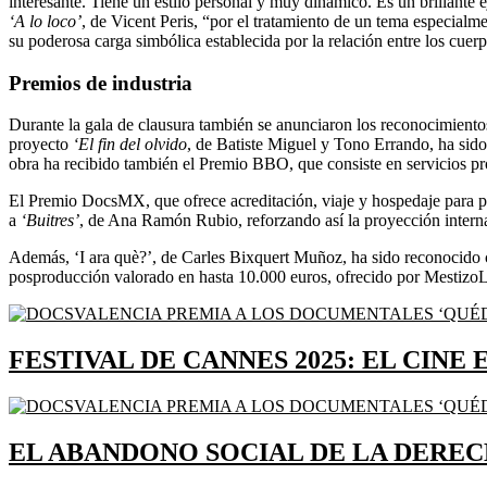
interesante. Tiene un estilo personal y muy dinámico. Es un brillante 
‘A lo loco’
, de Vicent Peris, “por el tratamiento de un tema especialm
su poderosa carga simbólica establecida por la relación entre los cuer
Premios de industria
Durante la gala de clausura también se anunciaron los reconocimientos
proyecto
‘El fin del olvido
, de Batiste Miguel y Tono Errando, ha sid
obra ha recibido también el Premio BBO, que consiste en servicios pr
El Premio DocsMX, que ofrece acreditación, viaje y hospedaje para pa
a
‘Buitres’
, de Ana Ramón Rubio, reforzando así la proyección interna
Además, ‘I ara què?’, de Carles Bixquert Muñoz, ha sido reconocido 
posproducción valorado en hasta 10.000 euros, ofrecido por Mestizo
FESTIVAL DE CANNES 2025: EL CINE
EL ABANDONO SOCIAL DE LA DEREC