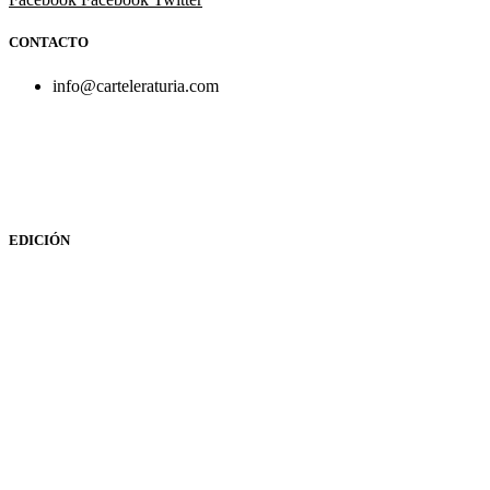
CONTACTO
info@carteleraturia.com
PUBLICIDAD:
publicidad@carteleraturia.com |
REDACCIÓN:
turia@carteleraturia.com actos@carteleraturia.com
TIENDA ONLINE:
tienda@carteleraturia.com
EDICIÓN
EDITA:
PUBLICACIONES TURIA S.L. Depósito Legal: V-151-1
CARTELERA TURIA
© 2023
Diseño web: spectravideo1976@gmail.com