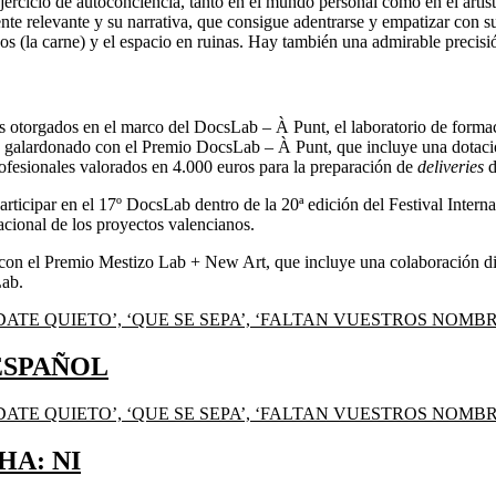
ejercicio de autoconciencia, tanto en el mundo personal como en el artí
ente relevante y su narrativa, que consigue adentrarse y empatizar con s
pos (la carne) y el espacio en ruinas. Hay también una admirable precisi
 otorgados en el marco del DocsLab – À Punt, el laboratorio de formaci
o galardonado con el Premio DocsLab – À Punt, que incluye una dotaci
ofesionales valorados en 4.000 euros para la preparación de
deliveries
d
rticipar en el 17º DocsLab dentro de la 20ª edición del Festival Inte
cional de los proyectos valencianos.
con el Premio Mestizo Lab + New Art, que incluye una colaboración dir
Lab.
 ESPAÑOL
HA: NI