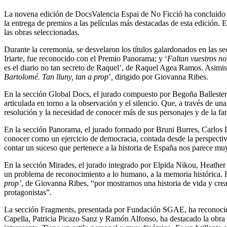
La novena edición de DocsValencia Espai de No Ficció ha concluido tra
la entrega de premios a las películas más destacadas de esta edición.
las obras seleccionadas.
Durante la ceremonia, se desvelaron los títulos galardonados en las sec
Iriarte, fue reconocido con el Premio Panorama; y ‘
Faltan vuestros n
es el diario no tan secreto de Raquel’, de Raquel Agea Ramos. Asimism
Bartolomé. Tan lluny, tan a prop
’
,
dirigido por Giovanna Ribes.
En la sección Global Docs, el jurado compuesto por Begoña Balleste
articulada en torno a la observación y el silencio. Que, a través de un
resolución y la necesidad de conocer más de sus personajes y de la fa
En la sección Panorama, el jurado formado por Bruni Burres, Carlos
conocer como un ejercicio de democracia, contada desde la perspectiva
contar un suceso que pertenece a la historia de España nos parece mu
En la sección Mirades, el jurado integrado por Elpida Nikou, Heath
un problema de reconocimiento a lo humano, a la memoria histórica. H
prop’
, de Giovanna Ribes, “por mostrarnos una historia de vida y crea
protagonistas”.
La sección Fragments, presentada por Fundación SGAE, ha reconocid
Capella, Patricia Picazo Sanz y Ramón Alfonso, ha destacado la obra “