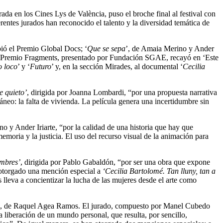
da en los Cines Lys de València, puso el broche final al festival con
entes jurados han reconocido el talento y la diversidad temática de
bió el Premio Global Docs; ‘
Que se sepa
’, de Amaia Merino y Ander
el Premio Fragments, presentado por Fundación SGAE, recayó en ‘Este
o loco
’ y ‘
Futuro
’ y, en la sección Mirades, al documental ‘
Cecilia
e quieto’
, dirigida por Joanna Lombardi, “por una propuesta narrativa
ráneo: la falta de vivienda. La película genera una incertidumbre sin
o y Ander Iriarte, “por la calidad de una historia que hay que
moria y la justicia. El uso del recurso visual de la animación para
ombres’
, dirigida por Pablo Gabaldón, “por ser una obra que expone
a otorgado una mención especial a
‘Cecilia Bartolomé. Tan lluny, tan a
lleva a concientizar la lucha de las mujeres desde el arte como
, de Raquel Agea Ramos. El jurado, compuesto por Manel Cubedo
 liberación de un mundo personal, que resulta, por sencillo,