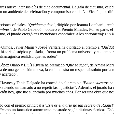
s nueve intensos días de cine documental. La gala de clausura, celebra
 En un ambiente de celebración y compromiso con la No Ficción, los difer
ciones oficiales: ‘
Quédate quieto
’, dirigido por Joanna Lombardi, reci
ombres
’, de Pablo Gabaldón, obtuvo el Premio Mirades. Por su parte, 
o, el jurado otorgó tres menciones especiales: a los cortometrajes ‘
A l
r-Olmos, Javier Marín y Josué Vergara ha otorgado el premio a
‘Quédat
a historia distópica y aislada, afronta un problema universal y contempo
ntasmagórica realidad que les rodea”.
 López Olano y Lluís Rivera ha premiado
‘Que se sepa’
, de Amaia Merin
 de una generación nueva, la cual muestra un respeto absoluto por la me
y acertado”.
er Haynes y Tania Delgado ha concedido el premio a
‘Faltan vuestros n
aciendo un llamado a no repetir las injusticias”. Además, el jurado h
ción hoy, que fue silenciada por muchos años. Por ser una obra que nos 
o con el premio principal a
‘Este es el diario no tan secreto de Raquel’
como un fantástico autorretrato mostrado según distintas técnicas. Es la