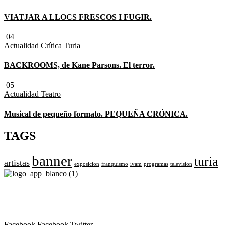
VIATJAR A LLOCS FRESCOS I FUGIR.
04
Actualidad
Crítica Turia
BACKROOMS, de Kane Parsons. El terror.
05
Actualidad
Teatro
Musical de pequeño formato. PEQUEÑA CRÓNICA.
TAGS
banner
turia
artistas
exposicion
franquismo
ivam
programas
television
Revista cultural de Valencia desde 1964.
Todo el ocio, cultura, cine y espectáculos de la Comunidad Valencian
Facebook
Facebook
Twitter