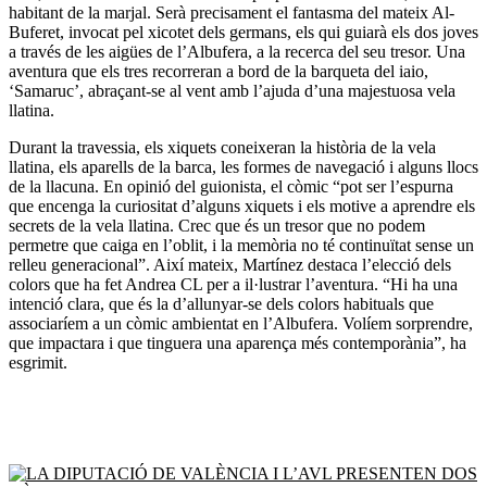
habitant de la marjal. Serà precisament el fantasma del mateix Al-
Buferet, invocat pel xicotet dels germans, els qui guiarà els dos joves
a través de les aigües de l’Albufera, a la recerca del seu tresor. Una
aventura que els tres recorreran a bord de la barqueta del iaio,
‘Samaruc’, abraçant-se al vent amb l’ajuda d’una majestuosa vela
llatina.
Durant la travessia, els xiquets coneixeran la història de la vela
llatina, els aparells de la barca, les formes de navegació i alguns llocs
de la llacuna. En opinió del guionista, el còmic “pot ser l’espurna
que encenga la curiositat d’alguns xiquets i els motive a aprendre els
secrets de la vela llatina. Crec que és un tresor que no podem
permetre que caiga en l’oblit, i la memòria no té continuïtat sense un
relleu generacional”. Així mateix, Martínez destaca l’elecció dels
colors que ha fet Andrea CL per a il·lustrar l’aventura. “Hi ha una
intenció clara, que és la d’allunyar-se dels colors habituals que
associaríem a un còmic ambientat en l’Albufera. Volíem sorprendre,
que impactara i que tinguera una aparença més contemporània”, ha
esgrimit.