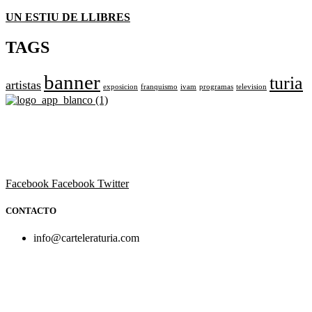
UN ESTIU DE LLIBRES
TAGS
banner
turia
artistas
exposicion
franquismo
ivam
programas
television
Revista cultural de Valencia desde 1964.
Todo el ocio, cultura, cine y espectáculos de la Comunidad
Valenciana.
Facebook
Facebook
Twitter
CONTACTO
info@carteleraturia.com
PUBLICIDAD:
publicidad@carteleraturia.com |
REDACCIÓN:
turia@carteleraturia.com actos@carteleraturia.com
TIENDA ONLINE:
tienda@carteleraturia.com