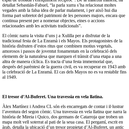
detallat Sebastián-Fabuel, “la parla xurra s’ha relacionat moltes
vegades amb la falsa idea de parlar malament, i per això hui dia
forma part sobretot del patrimoni de les persones majors, encara que
continua present per a nomenar objectes, eines o accions
relacionades amb les activitats tradicionals”.
El còmic narra la visita d’uns j a Xulilla per a disfrutar de la
tradicional festa de La Enramà i els Mayos. Els protagonistes de la
història disfruten d’estos ritus que combinen motius vegetals,
amorosos i passos de joventut fonamentats en la celebració dels
elements de la naturalesa que marquen el trànsit d’una etapa a una
altra de manera cíclica. Es tracta d’una festa immemorial que,
després del parèntesi de la guerra civil, es va recuperar en 1943 amb
la celebració de La Enramá. El cas dels Mayos no es va restablir fins
al 1949.
El tresor d’Al-Buferet. Una travessia en vela llatina.
Àlex Martínez i Andrea CL són els encarregats de contar i il·lustrar
l’aventura del segon còmic. Una travessia en vela llatina que narra la
història de Mireia i Quico, dos germans de Catarroja que troben un
mapa molt vell soterrat al pati de la seua casa. El pergamí, escrit en
àrab, detalla la ubicació d’un tresor propietat d’Al-Buferet, un antic