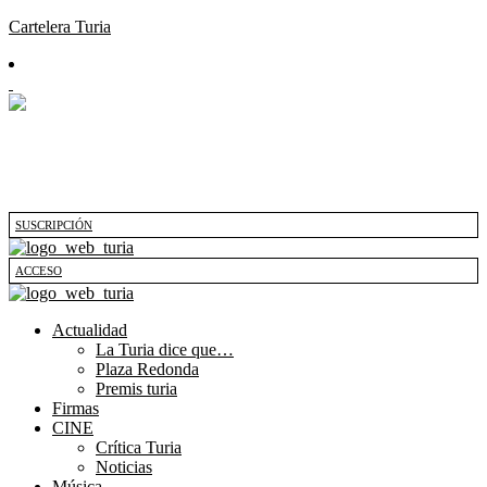
Cartelera Turia
SUSCRIPCIÓN
ACCESO
Actualidad
La Turia dice que…
Plaza Redonda
Premis turia
Firmas
CINE
Crítica Turia
Noticias
Música