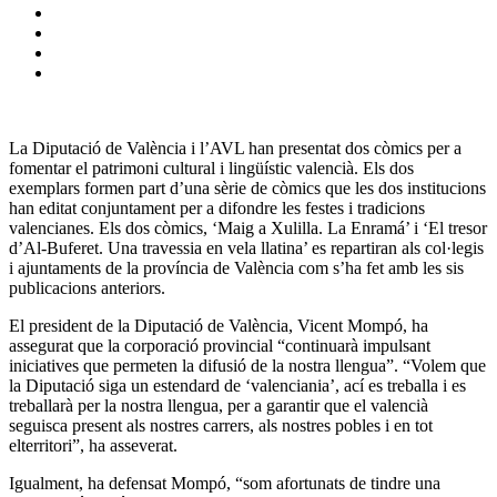
La Diputació de València i l’AVL han presentat dos còmics per a
fomentar el patrimoni cultural i lingüístic valencià. Els dos
exemplars formen part d’una sèrie de còmics que les dos institucions
han editat conjuntament per a difondre les festes i tradicions
valencianes. Els dos còmics, ‘Maig a Xulilla. La Enramá’ i ‘El tresor
d’Al-Buferet. Una travessia en vela llatina’ es repartiran als col·legis
i ajuntaments de la província de València com s’ha fet amb les sis
publicacions anteriors.
El president de la Diputació de València, Vicent Mompó, ha
assegurat que la corporació provincial “continuarà impulsant
iniciatives que permeten la difusió de la nostra llengua”. “Volem que
la Diputació siga un estendard de ‘valenciania’, ací es treballa i es
treballarà per la nostra llengua, per a garantir que el valencià
seguisca present als nostres carrers, als nostres pobles i en tot
elterritori”, ha asseverat.
Igualment, ha defensat Mompó, “som afortunats de tindre una