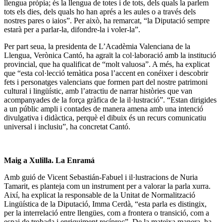
llengua pròpia; és la llengua de totes i de tots, dels quals la parlem
tots els dies, dels quals ho han aprés a les aules o a través dels
nostres pares o iaios”. Per això, ha remarcat, “la Diputació sempre
estarà per a parlar-la, difondre-la i voler-la”.
Per part seua, la presidenta de L’Acadèmia Valenciana de la
Llengua, Verònica Cantó, ha agraït la col·laboració amb la institució
provincial, que ha qualificat de “molt valuosa”. A més, ha explicat
que “esta col·lecció temàtica posa l’accent en conéixer i descobrir
fets i personatges valencians que formen part del nostre patrimoni
cultural i lingüístic, amb l’atractiu de narrar històries que van
acompanyades de la força gràfica de la il·lustració”. “Estan dirigides
a un públic ampli i contades de manera amena amb una intenció
divulgativa i didàctica, perquè el dibuix és un recurs comunicatiu
universal i inclusiu”, ha concretat Cantó.
Maig a Xulilla. La Enramá
Amb guió de Vicent Sebastián-Fabuel i il·lustracions de Nuria
Tamarit, es planteja com un instrument per a valorar la parla xurra.
Així, ha explicat la responsable de la Unitat de Normalització
Lingüística de la Diputació, Imma Cerdà, “esta parla es distingix,
per la interrelació entre llengües, com a frontera o transició, com a
espai de trobada i enriquiment recíproc”. De la mateixa manera, ha