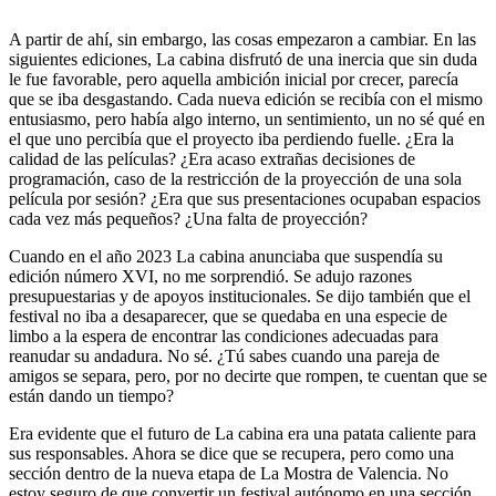
A partir de ahí, sin embargo, las cosas empezaron a cambiar. En las
siguientes ediciones, La cabina disfrutó de una inercia que sin duda
le fue favorable, pero aquella ambición inicial por crecer, parecía
que se iba desgastando. Cada nueva edición se recibía con el mismo
entusiasmo, pero había algo interno, un sentimiento, un no sé qué en
el que uno percibía que el proyecto iba perdiendo fuelle. ¿Era la
calidad de las películas? ¿Era acaso extrañas decisiones de
programación, caso de la restricción de la proyección de una sola
película por sesión? ¿Era que sus presentaciones ocupaban espacios
cada vez más pequeños? ¿Una falta de proyección?
Cuando en el año 2023 La cabina anunciaba que suspendía su
edición número XVI, no me sorprendió. Se adujo razones
presupuestarias y de apoyos institucionales. Se dijo también que el
festival no iba a desaparecer, que se quedaba en una especie de
limbo a la espera de encontrar las condiciones adecuadas para
reanudar su andadura. No sé. ¿Tú sabes cuando una pareja de
amigos se separa, pero, por no decirte que rompen, te cuentan que se
están dando un tiempo?
Era evidente que el futuro de La cabina era una patata caliente para
sus responsables. Ahora se dice que se recupera, pero como una
sección dentro de la nueva etapa de La Mostra de Valencia. No
estoy seguro de que convertir un festival autónomo en una sección