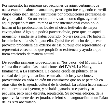
Por supuesto, las primeras proyecciones de aquel certamen que
nacía eran radicalmente amateurs, pero según fue cogiendo carrerilla
vimos cómo iban siendo sustituidas por producciones profesionales
de gran calidad. En un sector audiovisual, como digo, agarrotado,
aquel pequeño festival miraba al cine internacional como no lo
hacían ni las producciones locales ni otros festivales de mayor
envergadura. Algo que podría parecer obvio, pero que, en aquel
momento, a nadie se le había ocurrido. No era posible. No había ni
los mimbres ni la visión para ello. Quizá fue el hecho de que este
proyecto procediera del exterior de esa burbuja que representaba (y
representa) el sector, lo que propició su existencia y ayudó a que
fuera creciendo de manera natural.
De aquellas primeras proyecciones en “los bajos” del Muvim, La
cabina dio el salto a las instalaciones del IVAM, La Nau y,
finalmente, a La Filmoteca. La cabina crecía en público, en la
calidad de la programación, se sumaban ciclos y secciones,
proyectando en cada edición un entusiasmo que no se percibía en
otras citas de la agenda cultural de la ciudad. La cabina había nacido
en un terreno casi yermo, y se había ganado su espacio y su
pequeña, pero nada discreta, reputación. Su novena edición, de la
que tuve la suerte de ser jurado, celebró su inauguración en un Palau
de les Arts abarrotado.