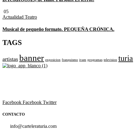
05
Actualidad
Teatro
Musical de pequeño formato. PEQUEÑA CRÓNICA.
TAGS
banner
turia
artistas
exposicion
franquismo
ivam
programas
television
Revista cultural de Valencia desde 1964.
Todo el ocio, cultura, cine y espectáculos de la Comunidad
Valenciana.
Facebook
Facebook
Twitter
CONTACTO
info@carteleraturia.com
PUBLICIDAD:
publicidad@carteleraturia.com |